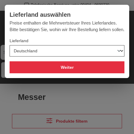
Telefonische Beratung unter 09404 - 9690720
Schneller und zuverlässiger Versand
alt springen
Lieferland auswählen
Deutschland
Lieferland:
Preise enthalten die Mehrwertsteuer Ihres Lieferlandes.
Bitte bestätigen Sie, wohin wir Ihre Bestellung liefern sollen.
Lieferland
Werkzeugpower für jede Herausforderung
Weiter
Menü
Hilfe
Merkzettel
Mein Konto
Warenkorb
Messer
Produkte filtern