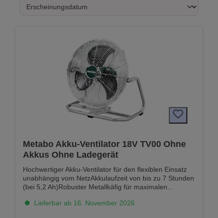
Metabo Akku-Ventilator 18V TV00 Ohne
Akkus Ohne Ladegerät
Hochwertiger Akku-Ventilator für den flexiblen Einsatz
unabhängig vom NetzAkkulaufzeit von bis zu 7 Stunden
(bei 5,2 Ah)Robuster Metallkäfig für maximalen
Luftdurchsatz bei minimalen VerwirbelungenNeigbarer
Lieferbar ab 16. November 2026
Käfig für flexible Ausrichtung des
LuftstromsLuftgeschwindigkeit wählbar in 3