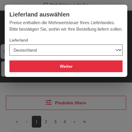
Profi-Werkzeug für Sie
alt springen
Lieferland auswählen
Deutschland
Lieferland:
Preise enthalten die Mehrwertsteuer Ihres Lieferlandes.
Bitte bestätigen Sie, wohin wir Ihre Bestellung liefern sollen.
Lieferland
Werkzeugpower für jede Herausforderung
Weiter
Menü
Hilfe
Merkzettel
Mein Konto
Warenkorb
Produkte filtern
1
2
3
4