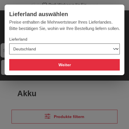
Profi-Werkzeug für Sie
alt springen
Lieferland auswählen
Deutschland
Lieferland:
Preise enthalten die Mehrwertsteuer Ihres Lieferlandes.
Bitte bestätigen Sie, wohin wir Ihre Bestellung liefern sollen.
Lieferland
Werkzeugpower für jede Herausforderung
Weiter
Menü
Hilfe
Merkzettel
Mein Konto
Warenkorb
Akku
Produkte filtern