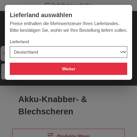
Profi-Werkzeug für Sie
alt springen
Lieferland auswählen
Deutschland
Lieferland:
Preise enthalten die Mehrwertsteuer Ihres Lieferlandes.
Bitte bestätigen Sie, wohin wir Ihre Bestellung liefern sollen.
Lieferland
Werkzeugpower für jede Herausforderung
Weiter
Menü
Hilfe
Merkzettel
Mein Konto
Warenkorb
Akku-Knabber- &
Blechscheren
Produkte filtern