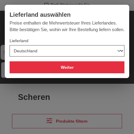
Profi-Werkzeug für Sie
alt springen
Lieferland auswählen
Deutschland
Lieferland:
Preise enthalten die Mehrwertsteuer Ihres Lieferlandes.
Bitte bestätigen Sie, wohin wir Ihre Bestellung liefern sollen.
Lieferland
Werkzeugpower für jede Herausforderung
Weiter
Menü
Hilfe
Merkzettel
Mein Konto
Warenkorb
Scheren
Produkte filtern