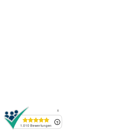
Milwaukee Constant HD Edelstahl
Rohrabschneider 16-67 mm
Lieferumfang1 x Constant HD Edelstahl
Rohrabschneider 16-67 mm
Lieferzeit: 5-7 Werktage
123,99 €*
In den Warenkorb