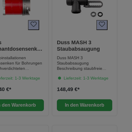
Anpassung an
unterschiedliche
Meißellängen
Werkzeugaufnahme der
Maschine bleibt staubfrei, da
maximale Wendigkeit durch
schwenkbares Gehäuse
Schutz vor Schäden durch
s
Duss MASH 3
versehentliches Einschalten
mantdosensenker,
Staubabsaugung
der Bohrfunktion dank frei
Ø 82 mm, AL 70
gelagertem Gehäuse
oinstallationen
Duss MASH 3
DSS82
schlanke, kompakte Bauform
senken für Bohrungen
Staubabsaugung
Staubabsaugung und
chverdichteten
Beschreibung staubfreie
Werkzeugaufnahme
andstein, Beton und
Meißel- und Abbrucharbeiten
ferzeit: 1-3 Werktage
Lieferzeit: 1-3 Werktage
voneinander getrennt sind
ten Beton, mit
insbesondere beim Meißeln
längere Lebensdauer von
Softschlag XIP
in geschlossenen Räumen
40 €*
148,49 €*
Maschinenkomponenten
für P 26 C, PK 2 optimale
Technische Daten Anschluss-
Staubabsaugung bei Meißel-
Ø Industriesauger Ø 32 - 37
und Abbrucharbeiten
n den Warenkorb
In den Warenkorb
mm für DUSS Maschinen mit
staubfreie Arbeitsumgebung
Seitenhandgriff dazugehörige
zum Schutz des Anwenders
Maschinen P 30, PK 45, PK
minimaler
45 A, PK 75, PK 75 A für
Reinigungsaufwand der
Meißel mit Gesamtlänge 340
Umgebung einfache
- 490 mm für Meißel mit