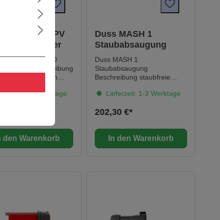
ausgelegtes Schlagwerk
ermüdungsfreies Arbeiten
durch Schalterarretierung
gummierter Seitenhandgriff
s SDS-plus HPV
Duss MASH 1
und Schalterhandgriff mit
 Hammerbohrer
Staubabsaugung
Softgrip für optimale Kontrolle
der Maschine Schlagzahl und
SDS-plus HPV 820
Duss MASH 1
-kraft am Schalterdrücker
rbohrer Beschreibung
Staubabsaugung
stufenlos einstellbar Meißel
äzise Bohrungen in
Beschreibung staubfreie
12-fach positionierbar
, armierten Beton,
Meißel- und Abbrucharbeiten
ferzeit: 1-3 Werktage
Lieferzeit: 1-3 Werktage
Vibrationsdämpfelemente
werk und Naturstein
insbesondere beim Meißeln
wartungsfrei durch
ionsarmes Arbeiten,
in geschlossenen Räumen
5 €*
202,30 €*
Dauerschmierung
Laufruhe maximale
für P 30, PK 35, PK 45, PK 45
sdauer Schutz vor
A, PK 75, PK 75 A optimale
nten bei
Staubabsaugung bei Meißel-
n den Warenkorb
In den Warenkorb
rungstreffern
und Abbrucharbeiten
rragende Standzeit
staubfreie Arbeitsumgebung
ler
zum Schutz des Anwenders
ehlabtransport
minimaler
he Daten Bohr-Ø: 8
Reinigungsaufwand der
beitslänge: 200 mm
Umgebung einfache
tlänge: 265 mm
Anbringung der
ng 1x Duss HPV
Staubabsaugung an
Maschine praktische
Längenverstellung zur