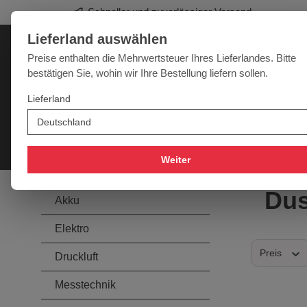
Schneller und zuverlässiger Versand
springen
Zur Hauptnavigation springen
Lieferland auswählen
Deutschland
Lieferland:
Preise enthalten die Mehrwertsteuer Ihres Lieferlandes. Bitte
bestätigen Sie, wohin wir Ihre Bestellung liefern sollen.
Werkzeugpower für jede Herausforderung
Lieferland
SALE
NEU
MARKEN
Akku
Elektro
Druckluft
Messtechnik
Handwer
Weiter
Du
Akku
Elektro
Preis
Druckluft
Messtechnik