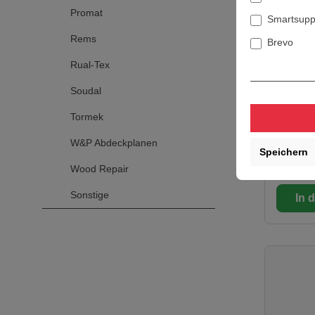
Seitenha
Promat
Smartsupp
Geräteko
und Wer
Rems
Brevo
Spitzme
Duss Z
Flachme
stang
Rual-Tex
Technis
Nennauf
Duss ZST
Soudal
Watt Meißelleistung in Beton
Beschreibung
C45/55 m
Anbohren
Tormek
90 kg/h Einzelschlagenergie
große B
Liefe
0 - 5,3 Joule S
Diamant
W&P Abdeckplanen
regelbar
Zentrierh
Speichern
65,99 
Schläge
Bohrung
Wood Repair
Maschin
Zentrierh
Werkze
Bohrung
Sonstige
In 
Sechska
LB (ZST 6) Tech
Daten Gesamtlänge: 550 mm
für Bohr
450 mm Lieferumfang 1
Duss Z