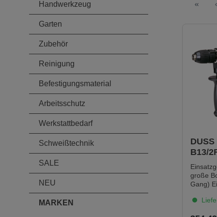
Handwerkzeug
Garten
Zubehör
Reinigung
Befestigungsmaterial
Arbeitsschutz
Werkstattbedarf
DUSS 
Schweißtechnik
B13/2
SALE
Einsatzgebiete
große Bo
NEU
Gang) Eindrehen auch von
großen Sch
Liefe
und Rüh
MARKEN
Materialien Arbei