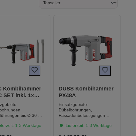
s Kombihammer
DUSS Kombihammer
 SET inkl. 1x
PX48A
zmeißel & 1x
tzgebiete
Einsatzgebiete-
hmeißel
bohrungen
Dübelbohrungen,
führungen bis Ø 30 mm
Fassadenbefestigungen-
Überkopf- und
ferzeit: 1-3 Werktage
Lieferzeit: 1-3 Werktage
ngsrohre,Elektrokabel
Serienbohrungen-
Dosensenken in
Dosensenken- Abschlagen