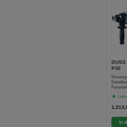
DUSS
P30
Einsatzg
Dübelbo
Fassade
Überkop
Liefe
Serienb
Dosense
1.213,
Leitung
von Putz
Oberflä
In 
präzises