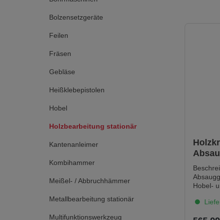
Bolzensetzgeräte
Feilen
Fräsen
Gebläse
Heißklebepistolen
Hobel
Holzbearbeitung stationär
Holzkr
Kantenanleimer
Absau
Kombihammer
Beschre
Absaugge
Meißel- / Abbruchhämmer
Hobel- u
für Stau
Metallbearbeitung stationär
Liefe
drehbare
ermögli
Multifunktionswerkzeug