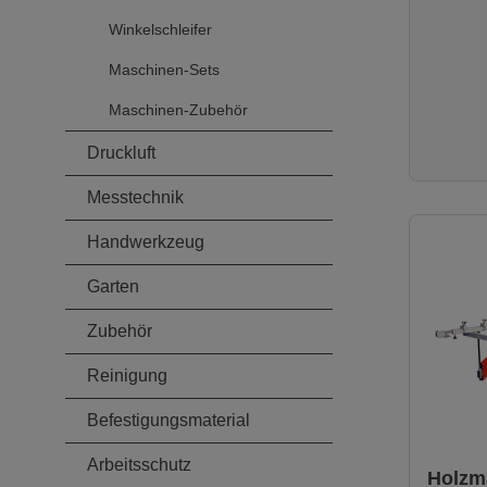
1,5kW Anschlussspannung
400V Ab
Winkelschleifer
Netzfrequ
Filterf
Maschinen-Sets
Geräus
Schalldr
Maschinen-Zubehör
85.7dB(A) Volu
Nennvol
Druckluft
1900m³/
1700Pa Lieferumfang-
Messtechnik
Handwerkzeug
Garten
Zubehör
Reinigung
Befestigungsmaterial
Arbeitsschutz
Holzm