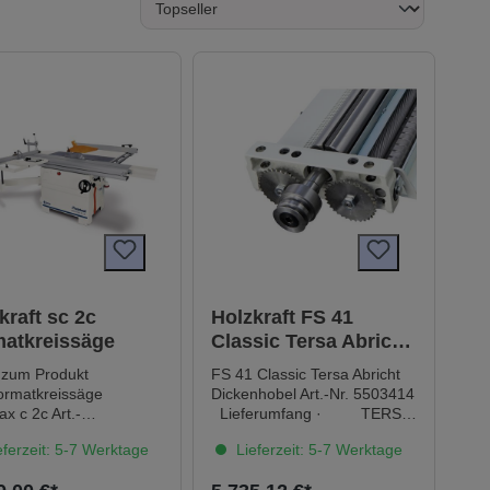
kraft sc 2c
Holzkraft FS 41
atkreissäge
Classic Tersa Abricht
Dickenhobel
 zum Produkt
FS 41 Classic Tersa Abricht
formatkreissäge
Dickenhobel Art.-Nr. 5503414
x c 2c Art.-
Lieferumfang · TERSA-
504215 Lieferumfang
Hobelmesserwelle eloxierter
ferzeit: 5-7 Werktage
Lieferzeit: 5-7 Werktage
neinheit: Stück
Aluminium-Abrichtanschlag
ckungseinheit: 1
Beschreibung Mit TERSA