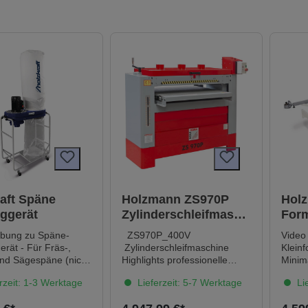
aft Späne
Holzmann ZS970P
Holz
ggerät
Zylinderschleifmasch
Form
ine 400V
ibung zu Späne-
ZS970P_400V
Video
rät - Für Fräs-,
Zylinderschleifmaschine
Klein
nd Sägespäne (nicht
Highlights professionelle
Minima
b geeignet)- Um 180°
Schleifmaschine mit 970 mm
Nr. 5
rzeit: 1-3 Werktage
Lieferzeit: 5-7 Werktage
Lie
 Absaugeinheit
Schleifbreite 2 Schleifwalzen
Menge
cht Absaugführung
ermöglichen grobes und
Verpa