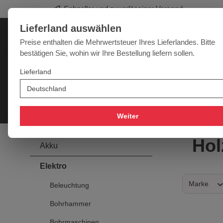
Profi-Werkzeug für Sie
springen
Zur Hauptnavigation springen
Lieferland auswählen
Deutschland
Lieferland:
Preise enthalten die Mehrwertsteuer Ihres Lieferlandes. Bitte
bestätigen Sie, wohin wir Ihre Bestellung liefern sollen.
Werkzeugpower für jede Herausforderung
Lieferland
SALE
NEU
MARKEN
Akku
Elektro
Druckluft
Messtechnik
Handwe
Weiter
Hol
Akku
Elektro
Marke
Beleuchtung
Bohrhammer
Bohrmaschinen