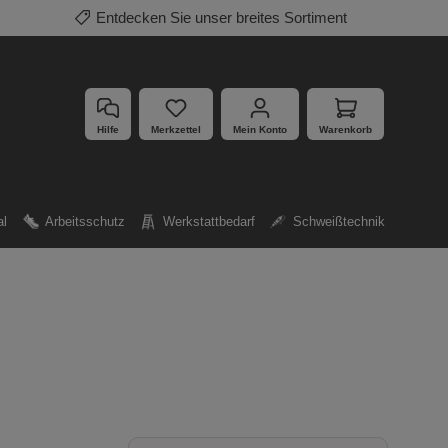
Mehrfach ausgezeichnete Produkte
Hilfe
Merkzettel
Mein Konto
Warenkorb
al
Arbeitsschutz
Werkstattbedarf
Schweißtechnik