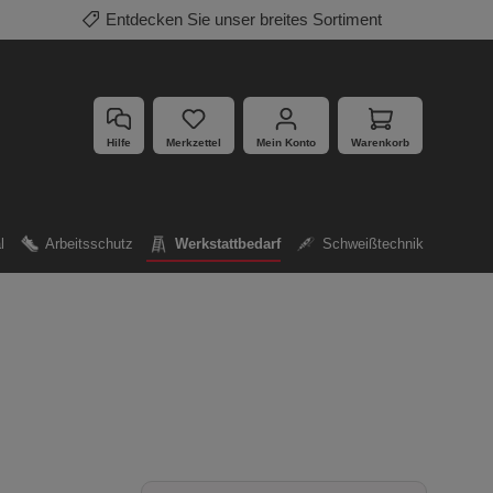
Mehrfach ausgezeichnete Produkte
Hilfe
Merkzettel
Mein Konto
Warenkorb
l
Arbeitsschutz
Werkstattbedarf
Schweißtechnik