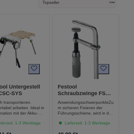
ool Untergestell
Festool
CSC-SYS
Schraubzwinge FSZ
120 (2 Stück)
h transportieren.
AnwendungsschwerpunkteZu
tabel arbeiten. Ideal in
m sicheren Fixieren der
nation mit der Akku-
Führungsschiene, wird in der
kreissäge CSC SYS 50.
unternen Nut
ferzeit: 1-3 Werktage
Lieferzeit: 1-3 Werktage
ntergestell UG-CSC-
eingesetztSicheres Fixieren
t die ideale 3-in-1
mit dem MFT 3Die Form des