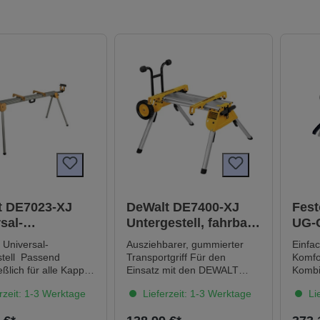
t DE7023-XJ
DeWalt DE7400-XJ
Fest
sal-
Untergestell, fahrbar
UG-
estell für alle
für DW745
Universal-
Ausziehbarer, gummierter
Einfac
lsägen
stell Passend
Transportgriff Für den
Komfor
eßlich für alle Kapp-
Einsatz mit den DEWALT
Kombi
ungs-, sowie allen
Tischkreissägen Spezielle
Tisch
rzeit: 1-3 Werktage
Lieferzeit: 1-3 Werktage
Lie
ägen von DEWALT
Konstruktion des
Das U
eren Marken-
Untergestells ermöglicht
SYS is