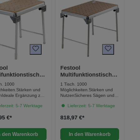
inclusive. Jetzt neu und fest
verbunden mit jedem Festool
Werkzeug.--> Mehr erfahren
ool
Festool
ifunktionstisch
Multifunktionstisch
 KAPEX
MFT/3 Basic
ch. 1000
1 Tisch. 1000
chkeiten.Stärken und
Möglichkeiten.Stärken und
nIdeale Ergänzung zur
NutzenSicheres Sägen und
äge KAPEX KS 88 und
exaktes Fräsen dank der
ferzeit: 5-7 Werktage
Lieferzeit: 5-7 Werktage
0Ergonomisches
FührungsschieneWinkelansc
ten durch die Tischhöhe
hlag, Anschlagreiter und
95 €*
818,97 €*
9 cmMobil einsetzbar
Zusatzklemmung sorgen für
 Platz sparende
präzise
beineIn Kombination
ErgebnisseErgonomisches
n den Warenkorb
In den Warenkorb
en Kappanschlag,
Arbeiten durch die Tischhöhe