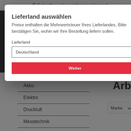
Profi-Werkzeug für Sie
springen
Zur Hauptnavigation springen
Lieferland auswählen
Deutschland
Lieferland:
Preise enthalten die Mehrwertsteuer Ihres Lieferlandes. Bitte
bestätigen Sie, wohin wir Ihre Bestellung liefern sollen.
Werkzeugpower für jede Herausforderung
Lieferland
SALE
NEU
MARKEN
Akku
Elektro
Druckluft
Messtechnik
Handwer
Weiter
Arb
Akku
Elektro
Marke
Druckluft
Messtechnik