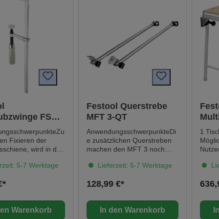
l
Festool Querstrebe
Fest
ubzwinge FSZ
MFT 3-QT
Mult
MFT
ngsschwerpunkteZu
AnwendungsschwerpunkteDi
1 Tis
en Fixieren der
e zusätzlichen Querstreben
Mögli
schiene, wird in der
machen den MFT 3 noch
Nutze
Nut
stabiler und sind für den
Kapps
rzeit: 5-7 Werktage
Lieferzeit: 5-7 Werktage
Lie
ztSicheres Fixieren
Transport leicht
KS 12
 MFT 3Die Form des
einzuklappenzur zusätzlichen
Arbei
€*
128,99 €*
636,
ls ist auf die
Stabilisierung des MFT 3, im
von 7
sschienen Nut und
KartonService all-inclusive.
durch
ile des MFT und der
Jetzt neu und fest verbunden
Klapp
den Warenkorb
In den Warenkorb
I
o abgestimmt.Passend
mit jedem Festool
mit d