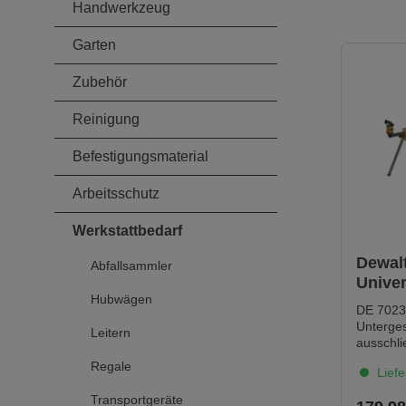
Handwerkzeug
Garten
Zubehör
Reinigung
Befestigungsmaterial
Arbeitsschutz
Werkstattbedarf
Dewal
Abfallsammler
Univer
Hubwägen
Unterg
DE 7023 
Panee
Unterge
Leitern
ausschli
und Gehr
Regale
Liefe
Paneels
und and
Transportgeräte