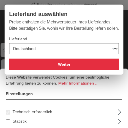
Schneller und zuverlässiger Versand
alt springen
Lieferland auswählen
Deutschland
Lieferland:
Preise enthalten die Mehrwertsteuer Ihres Lieferlandes.
Bitte bestätigen Sie, wohin wir Ihre Bestellung liefern sollen.
Lieferland
Werkzeugpower für jede Herausforderung
Weiter
Cookie-Voreinstellungen
Diese Website verwendet Cookies, um eine bestmögliche Erfahrung bi
Menü
Hilfe
Merkzettel
Mein Konto
Warenkorb
Diese Website verwendet Cookies, um eine bestmögliche
Erfahrung bieten zu können.
Mehr Informationen ...
Manometer
Einstellungen
Technisch erforderlich
Produkte filtern
Statistik