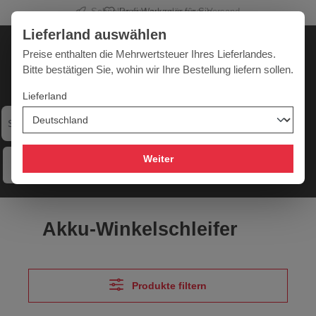
Profi-Werkzeug für Sie
alt springen
Lieferland auswählen
Deutschland
Lieferland:
Preise enthalten die Mehrwertsteuer Ihres Lieferlandes.
Bitte bestätigen Sie, wohin wir Ihre Bestellung liefern sollen.
Lieferland
Werkzeugpower für jede Herausforderung
Weiter
Menü
Hilfe
Merkzettel
Mein Konto
Warenkorb
Akku-Winkelschleifer
Produkte filtern