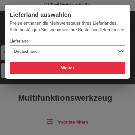
Profi-Werkzeug für Sie
alt springen
Lieferland auswählen
Deutschland
Lieferland:
Preise enthalten die Mehrwertsteuer Ihres Lieferlandes.
Bitte bestätigen Sie, wohin wir Ihre Bestellung liefern sollen.
Lieferland
Werkzeugpower für jede Herausforderung
Weiter
Menü
Hilfe
Merkzettel
Mein Konto
Warenkorb
Multifunktionswerkzeug
Produkte filtern