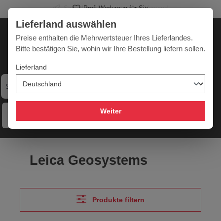
Profi-Werkzeug für Sie
alt springen
Lieferland auswählen
Deutschland
Lieferland:
Preise enthalten die Mehrwertsteuer Ihres Lieferlandes.
Bitte bestätigen Sie, wohin wir Ihre Bestellung liefern sollen.
Lieferland
Werkzeugpower für jede Herausforderung
Weiter
Menü
Hilfe
Merkzettel
Mein Konto
Warenkorb
Leica Geosystems
Produkte filtern