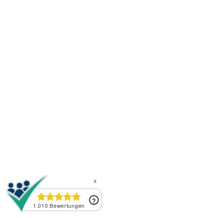
Versand- & Zahlungsbedingungen
Hinweis nach dem Batteriegesetz
Kontakt
|
|
|
|
AGB
Widerrufsrecht
Impressum
Datenschutz
Widerruf
Vertrag widerrufen
Benötigen Sie Hilfe zu Ihrer Bestellung? Wir
beantworten gerne Ihre Fragen.