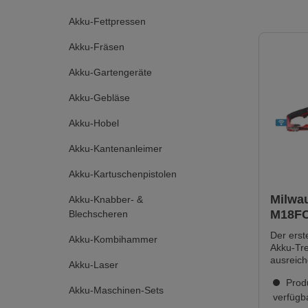
Akku-Fettpressen
Akku-Fräsen
Akku-Gartengeräte
Akku-Gebläse
Akku-Hobel
Akku-Kantenanleimer
Akku-Kartuschenpistolen
Milwa
Akku-Knabber- &
M18FC
Blechscheren
FUEL™
Der ers
Akku-Kombihammer
Trenns
Akku-Tre
ausreich
Akku-Laser
Stahlbet
Produ
der dabe
Akku-Maschinen-Sets
ist als m
verfügb