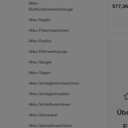
Benzinge
Akku-
RAPIDS
577,36
Multifunktionswerkzeuge
Scheibe
Ladesta
Akku-Nagler
geringen
von nur 
Akku-Poliermaschinen
Wasserve
wirksam
Akku-Radios
Das HI
System 
Akku-Rührwerkzeuge
Technolo
Leistung
Akku-Sauger
Leistung
komprom
Akku-Sägen
Einsatzb
Werkzeu
Einsatz
Akku-Schlagbohrmaschinen
Tracking
bietet e
Akku-Schlagschrauber
cloudbas
Bestands
Akku-Schleifmaschinen
m für I
Übe
KEY™ bi
Akku-Schrauber
ferngest
Werkzeu
E
Akku-Spezialmaschinen