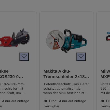
ukee
Makita Akku-
Mil
OS230-0
Trennschleifer 2x18 V
MXF
 Akku-
DCE090ZX1
FUE
te 18-V/230-mm-
Tiefentladeschutz. Das Gerät
Vorteile Der weltwei
chleifer
Akku
nnschleifer mit
schaltet automatisch ab,
350-m
end Kraft, um
wenn der Akku fast leer ist.
mit de
on zu schneiden, und
Technische Details:
Schne
kt nur auf Anfrage
Produkt nur auf Anfrage
Pr
i bis zu 50 % leichter
Akkuspannung: 2 x 18 VLT
Schnel
arktübliche
ar
Akkutyp: Li-ion Bohrung:
verfügbar
Anfan
verfü