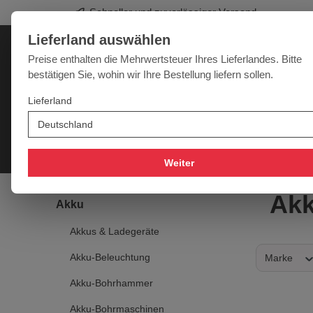
Schneller und zuverlässiger Versand
springen
Zur Hauptnavigation springen
Lieferland auswählen
Deutschland
Lieferland:
Preise enthalten die Mehrwertsteuer Ihres Lieferlandes. Bitte
bestätigen Sie, wohin wir Ihre Bestellung liefern sollen.
Werkzeugpower für jede Herausforderung
Lieferland
SALE
NEU
MARKEN
Akku
Elektro
Druckluft
Messtechnik
Handwer
Weiter
Akk
Akku
Akkus & Ladegeräte
Akku-Beleuchtung
Marke
Akku-Bohrhammer
Akku-Bohrmaschinen