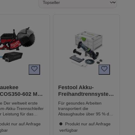
wauekee
Festool Akku-
COS350-602 MX
Freihandtrennsystem
L™ 350 mm
DSC-AGC 18-125 FH
t erste
Für gesundes Arbeiten
-Trennschleifer
EB-Basic
m-Akku-Trennschleifer
transportiert die
r Leistung für das
Absaughaube über 95 % des
iden von Stahlbeton
Staubes direkt zum
odukt nur auf Anfrage
Produkt nur auf Anfrage
lere Schnitte von
Absaugmobil – ideal für
g bis Ende: 3 Sekunden
gbar
staubarmes Trennen
verfügbar