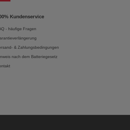
00% Kundenservice
AQ - häufige Fragen
arantieverlängerung
ersand- & Zahlungsbedingungen
inweis nach dem Batteriegesetz
ontakt