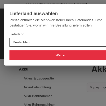
Profi-Werkzeug für Sie
springen
Zur Hauptnavigation springen
Lieferland auswählen
Deutschland
Lieferland:
Preise enthalten die Mehrwertsteuer Ihres Lieferlandes. Bitte
bestätigen Sie, wohin wir Ihre Bestellung liefern sollen.
Werkzeugpower für jede Herausforderung
Lieferland
SALE
NEU
MARKEN
Akku
Elektro
Druckluft
Messtechnik
Handwer
Weiter
Akk
Akku
Akkus & Ladegeräte
Akku-Beleuchtung
Marke
Akku-Bohrhammer
Akku-Bohrmaschinen