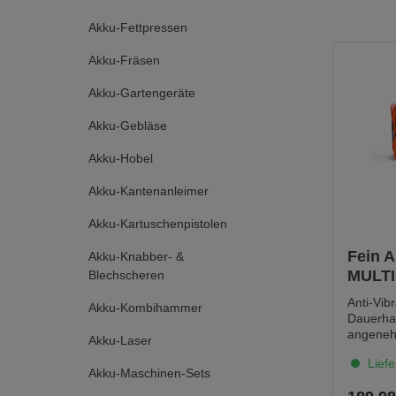
Akku-Fettpressen
Akku-Fräsen
Akku-Gartengeräte
Akku-Gebläse
Akku-Hobel
Akku-Kantenanleimer
Akku-Kartuschenpistolen
Fein A
Akku-Knabber- &
MULT
Blechscheren
500 Pl
Anti-Vib
Akku-Kombihammer
ohne 
Dauerhaf
Ladeg
angeneh
Akku-Laser
geringst
Liefe
hervorr
Akku-Maschinen-Sets
Geräuschdä