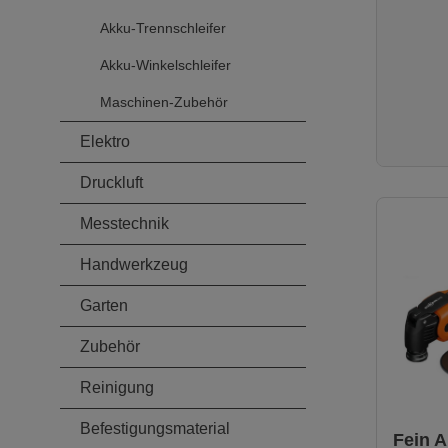
und ermö
Betriebszeiten. E
Akku-Trennschleifer
Protecti
schützt 
Akku-Winkelschleifer
Überlast
und Tiefentl
Maschinen-Zubehör
Einsatz 
Mobiles 
Elektro
BOXX System. 
mit AMP
Druckluft
Professi
Mechanis
Für stat
Messtechnik
Tisch- o
Bohrstän
Handwerkzeug
zu Befes
Tiefenansch
Garten
Getrieb
Belastun
Zubehör
maximal
alle Getr
gefertigt
Reinigung
Tachoge
Drehzahl
Befestigungsmaterial
und stuf
Fein A