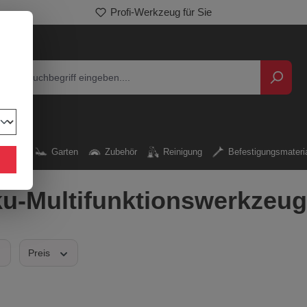
Entdecken Sie unser breites Sortiment
kzeug
Garten
Zubehör
Reinigung
Befestigungsmateri
u-Multifunktionswerkzeu
Preis