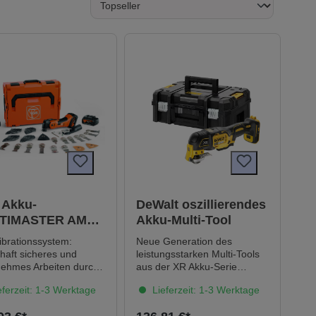
 Akku-
DeWalt oszillierendes
TIMASTER AMM
Akku-Multi-Tool
Max Top 4.0Ah
ibrationssystem:
Neue Generation des
 Akku &
haft sicheres und
leistungsstarken Multi-Tools
gerät
ehmes Arbeiten durch
aus der XR Akku-Serie
gste Vibrationen und
Längere Laufzeit pro Akku-
ferzeit: 1-3 Werktage
Lieferzeit: 1-3 Werktage
rragende
Ladung sowie höhere
schdämpfung.
Lebensdauer durch