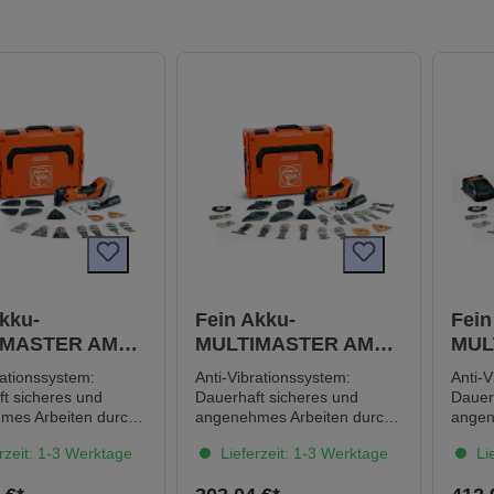
kku-
Fein Akku-
Fein
IMASTER AMM
MULTIMASTER AMM
MUL
us Top AS,
700 Max Top AS
700 
rationssystem:
Anti-Vibrationssystem:
Anti-V
Akku und
AS +
t sicheres und
Dauerhaft sicheres und
Dauer
erät
Lade
mes Arbeiten durch
angenehmes Arbeiten durch
angen
e Vibrationen und
geringste Vibrationen und
gerin
rzeit: 1-3 Werktage
Lieferzeit: 1-3 Werktage
Lie
agende
hervorragende
hervo
mpfung. QuickIN:
Geräuschdämpfung.
Geräu