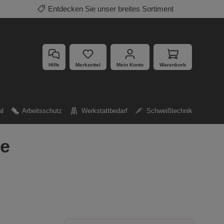
Mehrfach ausgezeichnete Produkte
Hilfe
Merkzettel
Mein Konto
Warenkorb
al
Arbeitsschutz
Werkstattbedarf
Schweißtechnik
ge