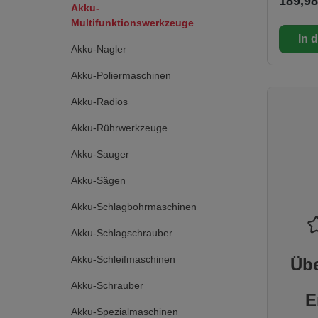
189,98
Werkzeu
Akku-
Sekunden
Multifunktionswerkzeuge
werkzeu
In 
Schnell
Akku-Nagler
Starlock
Werkzeu
Akku-Poliermaschinen
Arbeitsf
Präzisio
Akku-Radios
verlustfr
Kraftübe
Akku-Rührwerkzeuge
Effektiv
drehmom
Akku-Sauger
Technolo
identisc
Akku-Sägen
Netzausfüh
Starlock
Werkzeu
Akku-Schlagbohrmaschinen
Sie Zugr
Zubehör
Akku-Schlagschrauber
Leistung
und StarlockP
Akku-Schleifmaschinen
Übe
Ladestan
ablesbar. Die COOLPA
Akku-Schrauber
Technolo
E
längere
Akku-Spezialmaschinen