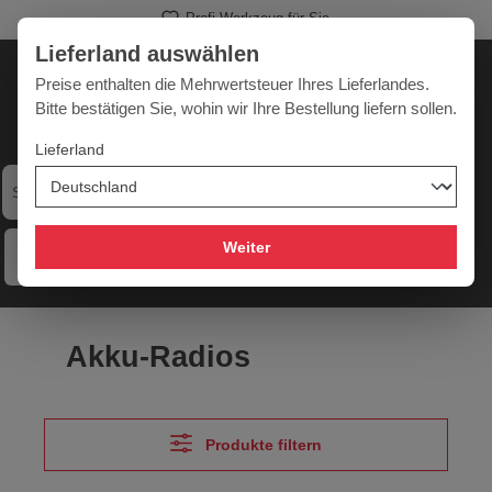
Profi-Werkzeug für Sie
alt springen
Lieferland auswählen
Deutschland
Lieferland:
Preise enthalten die Mehrwertsteuer Ihres Lieferlandes.
Bitte bestätigen Sie, wohin wir Ihre Bestellung liefern sollen.
Lieferland
Werkzeugpower für jede Herausforderung
Weiter
Menü
Hilfe
Merkzettel
Mein Konto
Warenkorb
Akku-Radios
Produkte filtern