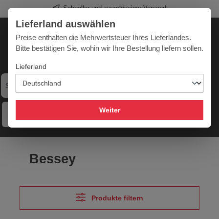
Schneller und zuverlässiger Versand
Profi-Werkzeug für Sie
alt springen
Lieferland auswählen
Deutschland
Lieferland:
Preise enthalten die Mehrwertsteuer Ihres Lieferlandes.
Bitte bestätigen Sie, wohin wir Ihre Bestellung liefern sollen.
Lieferland
Werkzeugpower für jede Herausforderung
Weiter
Menü
Hilfe
Merkzettel
Mein Konto
Warenkorb
Bessey
Produkte filtern