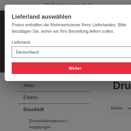
Profi-Werkzeug für Sie
springen
Zur Hauptnavigation springen
Lieferland auswählen
Deutschland
Lieferland:
Preise enthalten die Mehrwertsteuer Ihres Lieferlandes. Bitte
bestätigen Sie, wohin wir Ihre Bestellung liefern sollen.
Werkzeugpower für jede Herausforderung
Lieferland
SALE
NEU
MARKEN
Akku
Elektro
Druckluft
Messtechnik
Handwe
Weiter
Dru
Akku
Elektro
Marke
Druckluft
Druckluftarmaturen /-
kupplungen