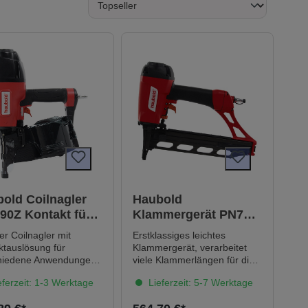
old Coilnagler
Haubold
0Z Kontakt für
Klammergerät PN755
draht- und
Kontakt für KG700
er Coilnagler mit
Erstklassiges leichtes
etgebundene
Klammern von 18 bis
ktauslösung für
Klammergerät, verarbeitet
nägel von 45 bis
55 mm
hiedene Anwendungen
viele Klammerlängen für die
austelle Nase aus
unterschiedlichsten
mm
ferzeit: 1-3 Werktage
Lieferzeit: 5-7 Werktage
kunststoff, um das
Anwendungen Patentierte
schen zu reduzieren
Leerschlagsperre, um eine