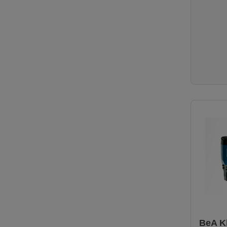
m/s²Lie
Klammer
Kontakt
von 15 
Gerätekof
Sicherhei
Inbussch
BeA K