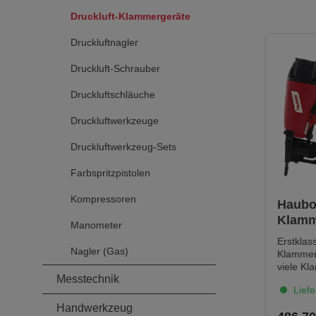
Druckluft-Klammergeräte
Druckluftnagler
Druckluft-Schrauber
Druckluftschläuche
Druckluftwerkzeuge
Druckluftwerkzeug-Sets
Farbspritzpistolen
Kompressoren
Haubo
Klamm
Manometer
Konta
Erstklas
KL500
Nagler (Gas)
Klammerg
15 bi
viele Kl
Messtechnik
untersch
Liefe
Anwendungen 
kompakt,
Handwerkzeug