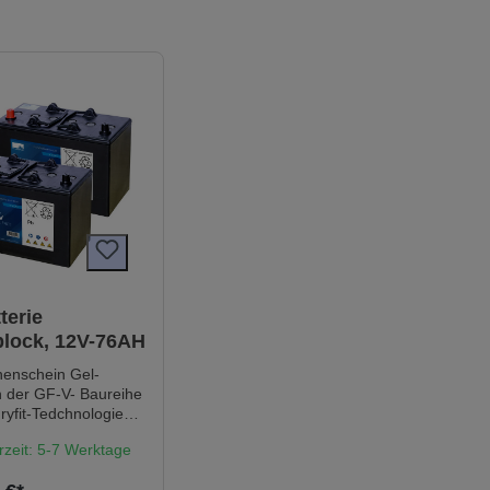
terie
lock, 12V-76AH
nenschein Gel-
n der GF-V- Baureihe
dryfit-Tedchnologie
glebig, extrem sicher
rzeit: 5-7 Werktage
nders zuverlässig.
l "V" steht bei