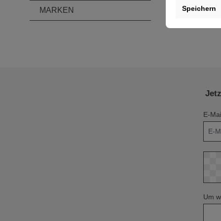
Speichern
MARKEN
Jet
E-Mai
Um we