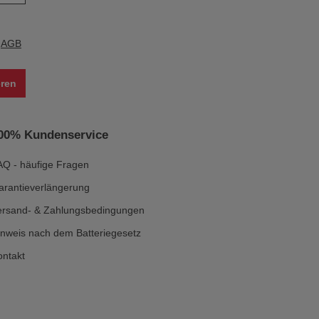
e
AGB
ren
00% Kundenservice
AQ - häufige Fragen
arantieverlängerung
ersand- & Zahlungsbedingungen
inweis nach dem Batteriegesetz
ontakt