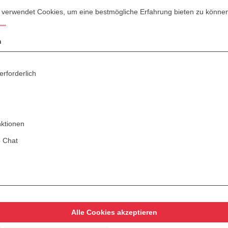
stellungen
rwendet Cookies, um eine bestmögliche Erfahrung bieten zu können.
M
.
 verwendet Cookies, um eine bestmögliche Erfahrung bieten zu könne
..
n
erforderlich
nktionen
 Chat
Alle Cookies akzeptieren