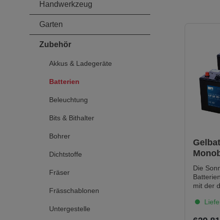
Handwerkzeug
Garten
Zubehör
Akkus & Ladegeräte
Batterien
Beleuchtung
Bits & Bithalter
Bohrer
Gelbat
Monob
Dichtstoffe
Die Son
Fräser
Batterie
mit der 
Frässchablonen
sind lan
Liefe
und beso
Untergestelle
das Küze