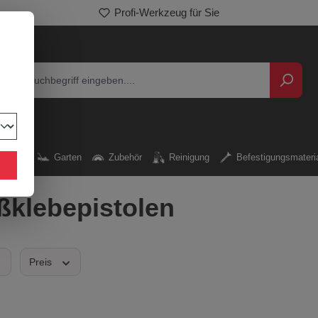
Profi-Werkzeug für Sie
rkzeug
Garten
Zubehör
Reinigung
Befestigungsmateri
ßklebepistolen
Preis