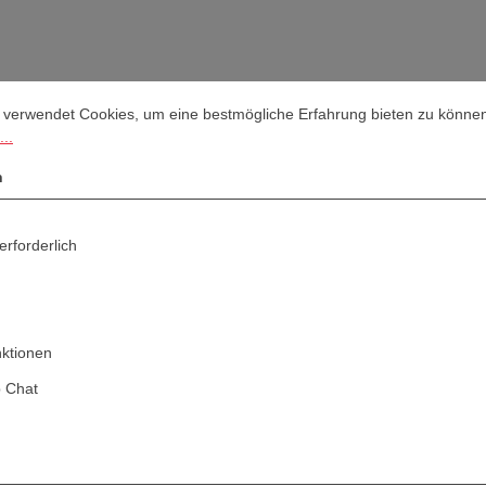
stellungen
rwendet Cookies, um eine bestmögliche Erfahrung bieten zu können.
M
 verwendet Cookies, um eine bestmögliche Erfahrung bieten zu könne
..
n
erforderlich
nktionen
 Chat