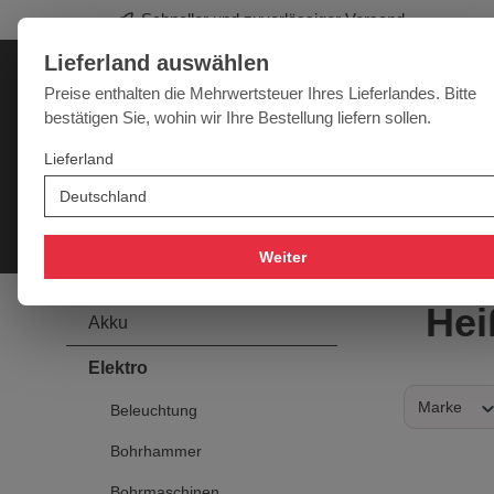
Schneller und zuverlässiger Versand
springen
Zur Hauptnavigation springen
Lieferland auswählen
Deutschland
Lieferland:
Preise enthalten die Mehrwertsteuer Ihres Lieferlandes. Bitte
bestätigen Sie, wohin wir Ihre Bestellung liefern sollen.
Werkzeugpower für jede Herausforderung
Lieferland
SALE
NEU
MARKEN
Akku
Elektro
Druckluft
Messtechnik
Handwe
Weiter
Hei
Akku
Elektro
Marke
Beleuchtung
Bohrhammer
Bohrmaschinen