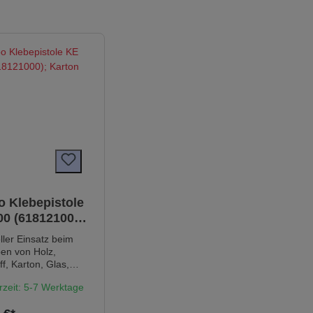
o Klebepistole
0 (618121000);
n
ller Einsatz beim
en von Holz,
ff, Karton, Glas,
Stein, Textilien,
rzeit: 5-7 Werktage
der, Metall etc. Auch
ichten und Verfugen