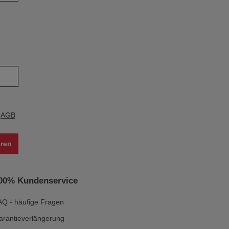
e
AGB
ren
00% Kundenservice
AQ - häufige Fragen
arantieverlängerung