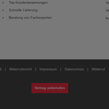
Top-Kundenbewertungen
V
Schnelle Lieferung
H
Beratung von Fachexperten
K
B
|
Widerrufsrecht
|
Impressum
|
Datenschutz
|
Widerruf
Vertrag widerrufen