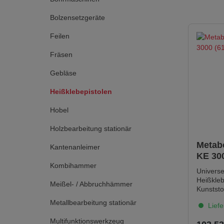
Bolzensetzgeräte
Feilen
Fräsen
Gebläse
Heißklebepistolen
Hobel
Holzbearbeitung stationär
Metab
Kantenanleimer
KE 300
Kombihammer
Karto
Universe
Heißkleb
Meißel- / Abbruchhämmer
Kunststo
Keramik, 
Metallbearbeitung stationär
Liefe
Kork, Le
zum Abd
Multifunktionswerkzeug