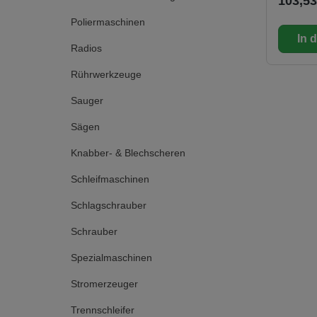
103,53
und für 
Schmelz
Poliermaschinen
Exakte 
In 
mechani
Radios
Kleberv
Verarbei
Rührwerkzeuge
durch P
konstan
Sauger
Drahtbüg
am Gehä
Sägen
Abstell
Gebrauc
Knabber- & Blechscheren
ohne Na
Düse mit
Schleifmaschinen
Lieferumfang Sch
Stick (2
Schlagschrauber
transpar
Schrauber
Spezialmaschinen
Stromerzeuger
Trennschleifer