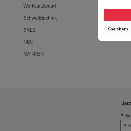
Werkstattbedarf
Schweißtechnik
Speichern
SALE
NEU
MARKEN
Jet
E-Mai