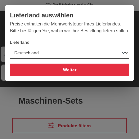
Profi-Werkzeug für Sie
alt springen
Lieferland auswählen
Deutschland
Lieferland:
Preise enthalten die Mehrwertsteuer Ihres Lieferlandes.
Bitte bestätigen Sie, wohin wir Ihre Bestellung liefern sollen.
Lieferland
Werkzeugpower für jede Herausforderung
Weiter
Menü
Hilfe
Merkzettel
Mein Konto
Warenkorb
Maschinen-Sets
Produkte filtern