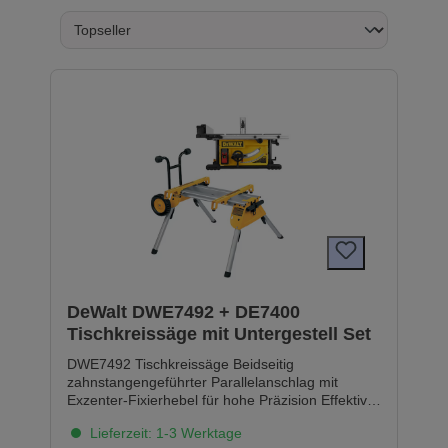
DeWalt DWE7492 + DE7400
Tischkreissäge mit Untergestell Set
DWE7492 Tischkreissäge Beidseitig
zahnstangengeführter Parallelanschlag mit
Exzenter-Fixierhebel für hohe Präzision Effektive,
AirLock-kompatible Staubabsaugung für einen
Lieferzeit: 1-3 Werktage
staubarmen Arbeitsplatz und aktiven