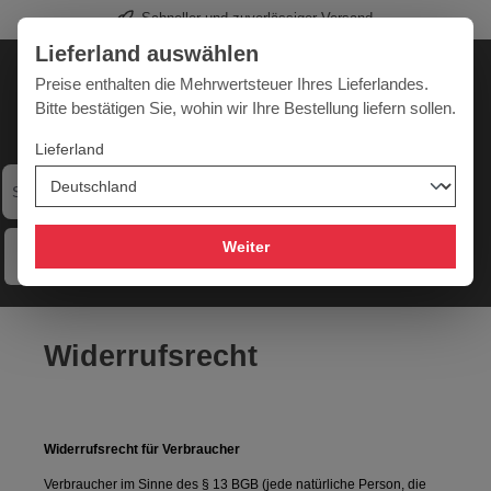
Schneller und zuverlässiger Versand
alt springen
Lieferland auswählen
Deutschland
Lieferland:
Preise enthalten die Mehrwertsteuer Ihres Lieferlandes.
Bitte bestätigen Sie, wohin wir Ihre Bestellung liefern sollen.
Lieferland
Werkzeugpower für jede Herausforderung
Weiter
Menü
Hilfe
Merkzettel
Mein Konto
Warenkorb
Widerrufsrecht
Widerrufsrecht für Verbraucher
Verbraucher im Sinne des § 13 BGB (jede natürliche Person, die