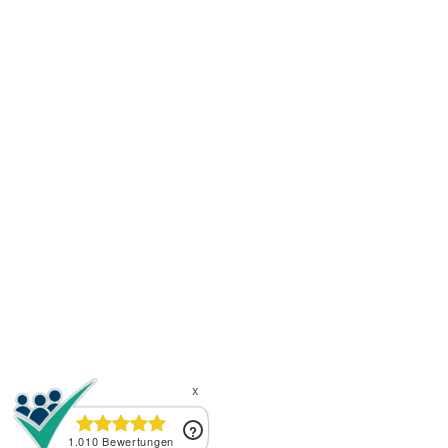
|
|
|
|
AGB
Widerrufsrecht
Impressum
Datenschutz
Widerruf
Vertrag widerrufen
Benötigen Sie Hilfe zu Ihrer Bestellung? Wir
beantworten gerne Ihre Fragen.
Copyright© handwerkerstore24 Onlineshop - Alle
Rechte vorbehalten