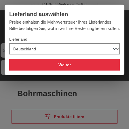
Profi-Werkzeug für Sie
alt springen
Lieferland auswählen
Deutschland
Lieferland:
Preise enthalten die Mehrwertsteuer Ihres Lieferlandes.
Bitte bestätigen Sie, wohin wir Ihre Bestellung liefern sollen.
Lieferland
Werkzeugpower für jede Herausforderung
Weiter
Menü
Hilfe
Merkzettel
Mein Konto
Warenkorb
Bohrmaschinen
Produkte filtern