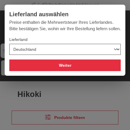
Profi-Werkzeug für Sie
alt springen
Lieferland auswählen
Deutschland
Lieferland:
Preise enthalten die Mehrwertsteuer Ihres Lieferlandes.
Bitte bestätigen Sie, wohin wir Ihre Bestellung liefern sollen.
Lieferland
Werkzeugpower für jede Herausforderung
Weiter
Menü
Hilfe
Merkzettel
Mein Konto
Warenkorb
Hikoki
Produkte filtern