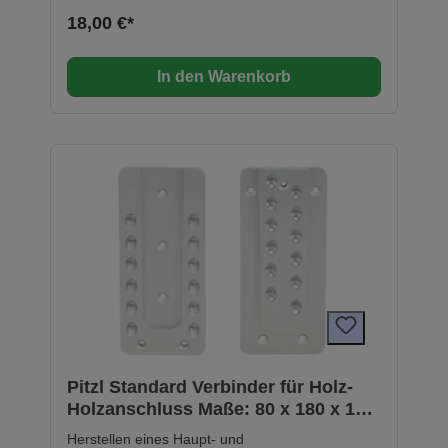
Ideal für Anwendungen in Lochstein mit
18,00 €*
Siebhülse Variable Setztiefe im Beton Trockene,
feuchte und wassergefüllte Bohrlöcher Keine
Geruchsbelästigung da styrolfrei Mörtelfarbe
In den Warenkorb
grau Anwendungen im Innenbereich (verzinkt)
und Aussenbereich (rostfrei)
Pitzl Standard Verbinder für Holz-
Holzanschluss Maße: 80 x 180 x 12
mm 88318
Herstellen eines Haupt- und