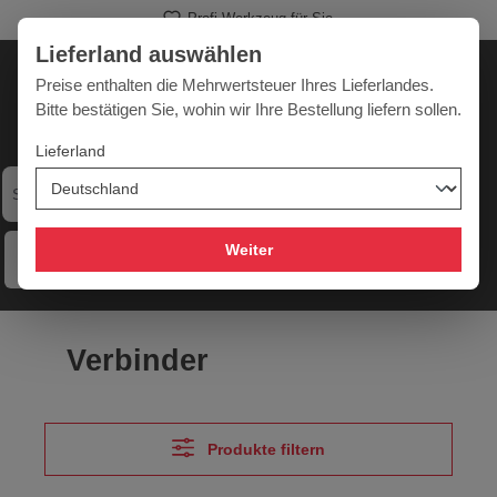
Profi-Werkzeug für Sie
alt springen
Lieferland auswählen
Deutschland
Lieferland:
Preise enthalten die Mehrwertsteuer Ihres Lieferlandes.
Bitte bestätigen Sie, wohin wir Ihre Bestellung liefern sollen.
Lieferland
Werkzeugpower für jede Herausforderung
Weiter
Menü
Hilfe
Merkzettel
Mein Konto
Warenkorb
Verbinder
Produkte filtern