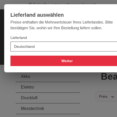
Profi-Werkzeug für Sie
springen
Zur Hauptnavigation springen
Lieferland auswählen
Deutschland
Lieferland:
Preise enthalten die Mehrwertsteuer Ihres Lieferlandes. Bitte
bestätigen Sie, wohin wir Ihre Bestellung liefern sollen.
Werkzeugpower für jede Herausforderung
Lieferland
SALE
NEU
MARKEN
Akku
Elektro
Druckluft
Messtechnik
Handwer
Weiter
Be
Akku
Elektro
Preis
Druckluft
Messtechnik