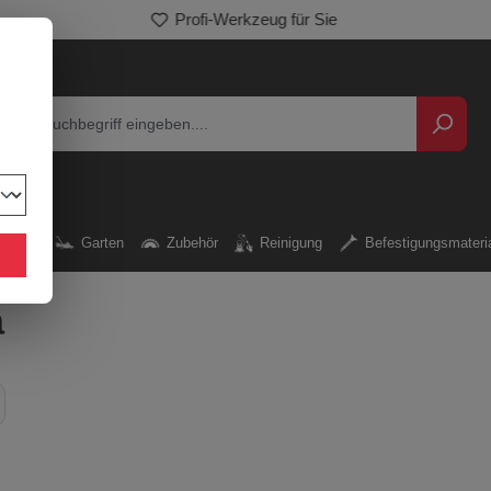
Entdecken Sie unser breites Sortiment
kzeug
Garten
Zubehör
Reinigung
Befestigungsmateri
a