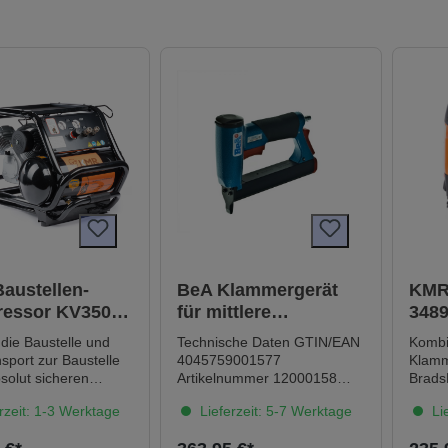
austellen-
BeA Klammergerät
KMR
essor KV350-
für mittlere
348
400159)
Klammerstärken
 die Baustelle und
Technische Daten GTIN/EAN
Kombi
90/25-552 Schaltung
sport zur Baustelle
4045759001577
Klamm
solut sicheren
Artikelnummer 12000158
Brads
Befestigungsmittel BeA
TypK
rzeit: 1-3 Werktage
Lieferzeit: 5-7 Werktage
Lie
ung:Druckschalter
Klammern Typ 90 Länge min
Mini-
Condor",
10 mm Länge max 25 mm
- 41 