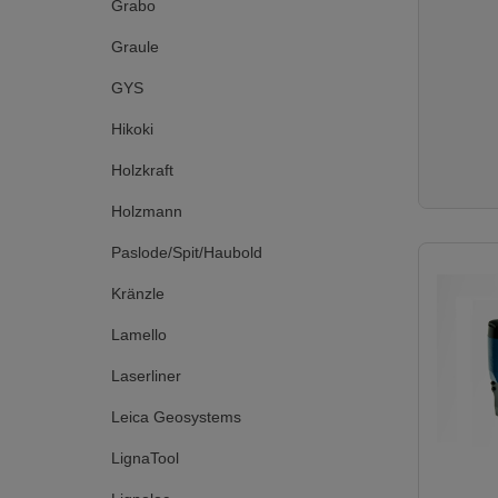
Verpack
Grabo
kg Lief
Baustel
Graule
KV350-
(124001
GYS
h, Ersatzt
Hikoki
Holzkraft
Holzmann
Paslode/Spit/Haubold
Kränzle
Lamello
Laserliner
Leica Geosystems
LignaTool