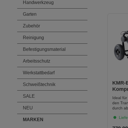
Handwerkzeug
Garten
Zubehör
Reinigung
Befestigungsmaterial
Arbeitsschutz
Werkstattbedarf
KMR-B
Schweißtechnik
Kompr
15 (12
SALE
Ideal für
den Tran
NEU
durch ab
Stand.
Liefe
Ausstatt
MARKEN
Marke "