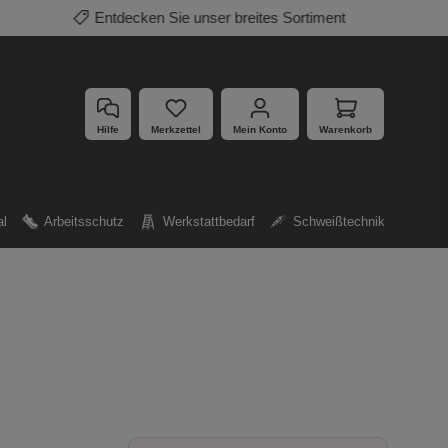
Mehrfach ausgezeichnete Produkte
Hilfe
Merkzettel
Mein Konto
Warenkorb
al
Arbeitsschutz
Werkstattbedarf
Schweißtechnik