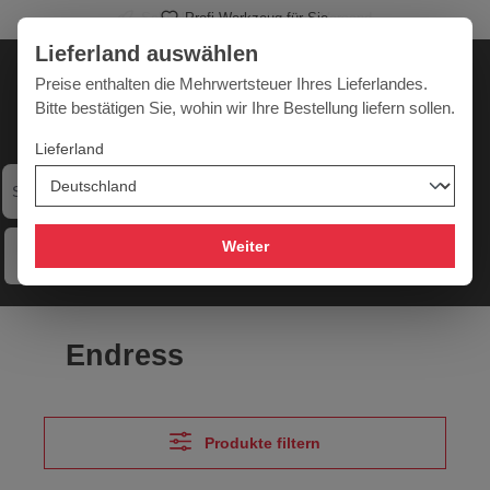
Profi-Werkzeug für Sie
alt springen
Lieferland auswählen
Deutschland
Lieferland:
Preise enthalten die Mehrwertsteuer Ihres Lieferlandes.
Bitte bestätigen Sie, wohin wir Ihre Bestellung liefern sollen.
Lieferland
Werkzeugpower für jede Herausforderung
Weiter
Menü
Hilfe
Merkzettel
Mein Konto
Warenkorb
Endress
Produkte filtern