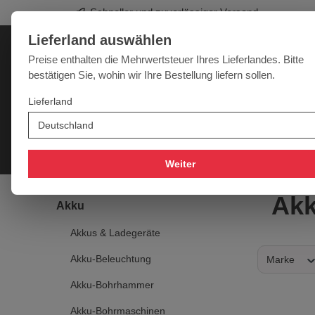
Schneller und zuverlässiger Versand
springen
Zur Hauptnavigation springen
Lieferland auswählen
Deutschland
Lieferland:
Preise enthalten die Mehrwertsteuer Ihres Lieferlandes. Bitte
bestätigen Sie, wohin wir Ihre Bestellung liefern sollen.
Werkzeugpower für jede Herausforderung
Lieferland
SALE
NEU
MARKEN
Akku
Elektro
Druckluft
Messtechnik
Handwer
Weiter
Akk
Akku
Akkus & Ladegeräte
Akku-Beleuchtung
Marke
Akku-Bohrhammer
Akku-Bohrmaschinen