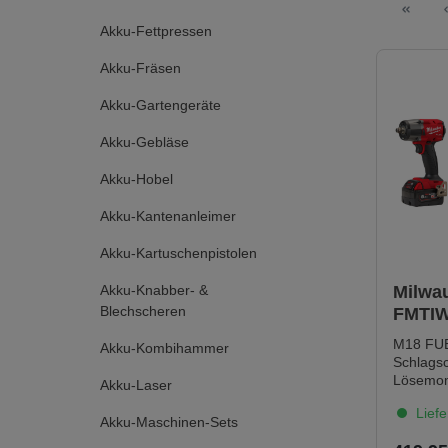
Akku-Fettpressen
Akku-Fräsen
Akku-Gartengeräte
Akku-Gebläse
Akku-Hobel
Akku-Kantenanleimer
Akku-Kartuschenpistolen
Akku-Knabber- &
Milwa
Blechscheren
FMTIW
Schlag
M18 FU
Akku-Kombihammer
2 Akk
Schlags
Ladeg
Lösemom
Akku-Laser
Drehmo
Liefe
kompakt
Akku-Maschinen-Sets
lediglic