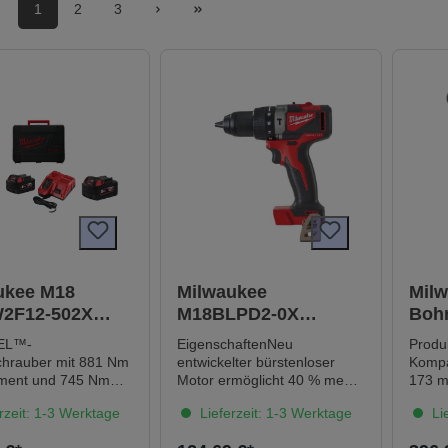
1
2
3
ukee M18
Milwaukee
Milw
2F12-502X
M18BLPD2-0X
Boh
schrauber inkl.
Bürstenloser Akku-
M18F
EL™-
EigenschaftenNeu
Prod
us und
Schlagbohrschrauber
2x A
chrauber mit 881 Nm
entwickelter bürstenloser
Kompa
erät
Gen2 ohne Akku,
Schn
ent und 745 Nm
Motor ermöglicht 40 % mehr
173 
mentExtrem
Drehmoment als beim
entwic
ohne Ladegerät
rzeit: 1-3 Werktage
Lieferzeit: 1-3 Werktage
Lie
e Bauform mit
Vorgängermodell – bis zu 82
verbes
h 152 mm Länge,
NmKompakte Bauform bei
Bohre