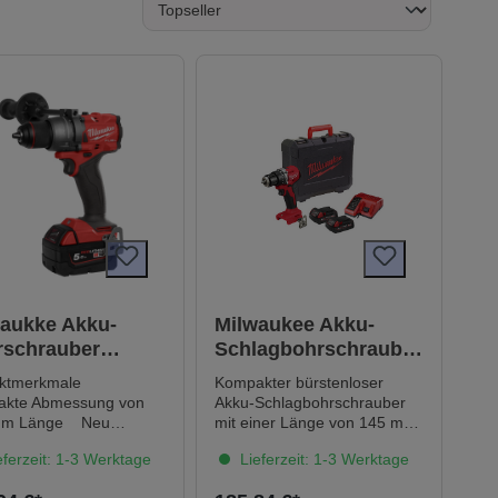
aukke Akku-
Milwaukee Akku-
rschrauber
Schlagbohrschrauber
DD3-502X inkl.
M18BLPDRC-202C
uktmerkmale
Kompakter bürstenloser
kku & 1x
kte Abmessung von
Akku-Schlagbohrschrauber
ellladegerät
mm Länge Neu
mit einer Länge von 145 mm
keltes Bohrfutter für
für den Zugang zu engen
ferzeit: 1-3 Werktage
Lieferzeit: 1-3 Werktage
serten Bit- und
Räumen Hochwertiges 13-
rhalt LED-
mm-Metallfutter für schnellen