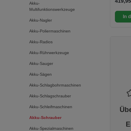
419,95
ideal fü
Akku-
schwerz
Multifunktionswerkzeuge
Bereich
In 
CONTRO
Akku-Nagler
Nutzer, 
untersch
Akku-Poliermaschinen
Geschwin
Drehmom
Akku-Radios
wechseln
hilft be
Akku-Rührwerkzeuge
Schäden
Material
Akku-Sauger
Leistung
Anwendu
Akku-Sägen
intellige
Gerät sc
Akku-Schlagbohrmaschinen
ab, soba
Schraub
Akku-Schlagschrauber
hergestel
automat
Abschalt
Akku-Schleifmaschinen
Übe
Befesti
nicht me
Akku-Schrauber
Drehmom
E
festes A
Akku-Spezialmaschinen