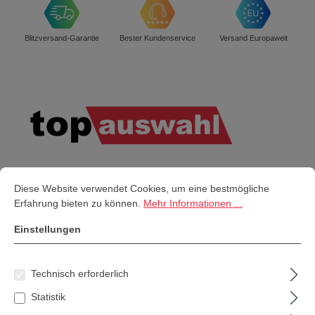
Blitzversand-Garantie
Bester Kundenservice
Versand Europaweit
K
Cookie-Voreinstellungen
Diese Website verwendet Cookies, um eine bestmögliche Erfahrung bi
Diese Website verwendet Cookies, um eine bestmögliche
Erfahrung bieten zu können.
Mehr Informationen ...
Akkuwerkzeug
Einstellungen
Technisch erforderlich
Elektrowerkzeug
Statistik