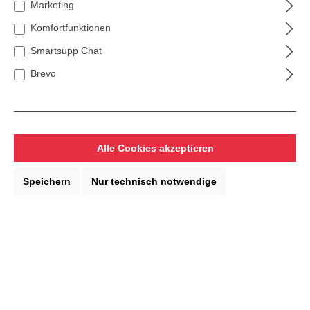
Marketing
Komfortfunktionen
Drucklufttechnik
Smartsupp Chat
Brevo
Messtechnik
Alle Cookies akzeptieren
Garten- & Landschaftsbau
Speichern
Nur technisch notwendige
Reinigung