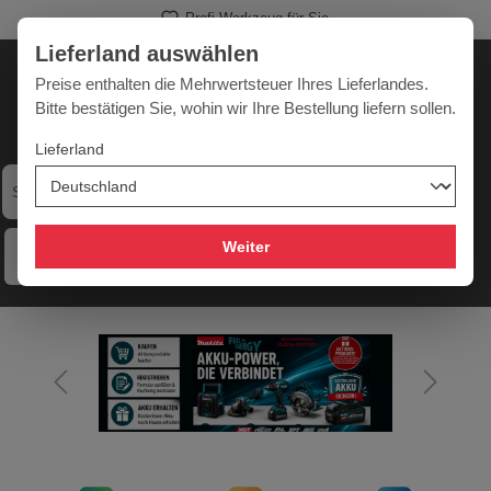
Profi-Werkzeug für Sie
alt springen
Lieferland auswählen
Deutschland
Lieferland:
Preise enthalten die Mehrwertsteuer Ihres Lieferlandes.
Bitte bestätigen Sie, wohin wir Ihre Bestellung liefern sollen.
Lieferland
Werkzeugpower für jede Herausforderung
Weiter
Menü
Hilfe
Merkzettel
Mein Konto
Warenkorb
Bildergalerie überspringen