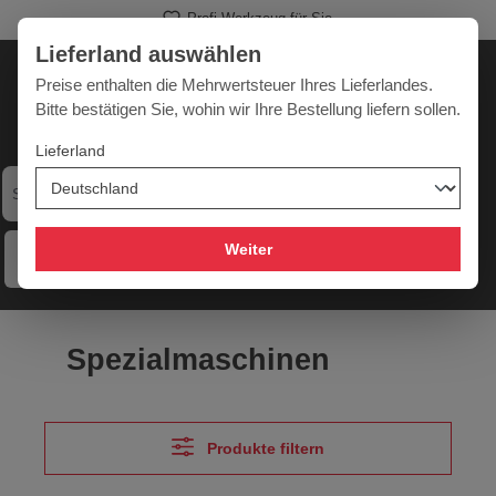
Profi-Werkzeug für Sie
alt springen
Lieferland auswählen
Deutschland
Lieferland:
Preise enthalten die Mehrwertsteuer Ihres Lieferlandes.
Bitte bestätigen Sie, wohin wir Ihre Bestellung liefern sollen.
Lieferland
Werkzeugpower für jede Herausforderung
Weiter
Menü
Hilfe
Merkzettel
Mein Konto
Warenkorb
Spezialmaschinen
Produkte filtern