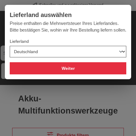
Profi-Werkzeug für Sie
alt springen
Lieferland auswählen
Deutschland
Lieferland:
Preise enthalten die Mehrwertsteuer Ihres Lieferlandes.
Bitte bestätigen Sie, wohin wir Ihre Bestellung liefern sollen.
Lieferland
Werkzeugpower für jede Herausforderung
Weiter
Menü
Hilfe
Merkzettel
Mein Konto
Warenkorb
Akku-
Multifunktionswerkzeuge
Produkte filtern