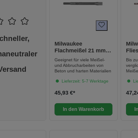
chneller,
Milwaukee
Mil
Flachmeißel 21 mm
Flie
maneutraler
Sechskant 380 x 24
Plu
Geeignet für viele Meißel-
Bis zu
mm
SLE
und Abbrucharbeiten von
vergli
Versand
Beton und harten Materialien
Meißeln. Selbsts
Meiße
Lieferzeit: 5-7 Werktage
Lie
Produktivi
Meiße
45,93 €*
47,2
Standzeit. Made
Technisch
mm Inhalt: 1 Länge: 250 mm
In den Warenkorb
I
Werkz
Plus