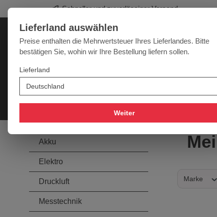
Schneller und zuverlässiger Versand
springen
Zur Hauptnavigation springen
Lieferland auswählen
Deutschland
Lieferland:
Preise enthalten die Mehrwertsteuer Ihres Lieferlandes. Bitte
bestätigen Sie, wohin wir Ihre Bestellung liefern sollen.
Werkzeugpower für jede Herausforderung
Lieferland
SALE
NEU
MARKEN
Akku
Elektro
Druckluft
Messtechnik
Handwer
Weiter
Mei
Akku
Elektro
Marke
Druckluft
Messtechnik