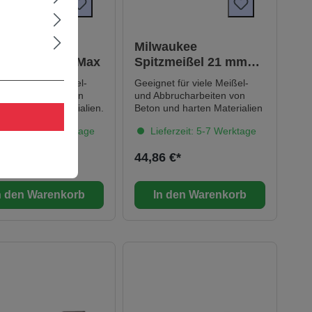
waukee
Milwaukee
zmeißel SDS-Max
Spitzmeißel 21 mm
Sechskant
et für viele Meißel-
Geeignet für viele Meißel-
bbrucharbeiten von
und Abbrucharbeiten von
und harten Materialien.
Beton und harten Materialien
ferzeit: 5-7 Werktage
Lieferzeit: 5-7 Werktage
0 €*
44,86 €*
n den Warenkorb
In den Warenkorb