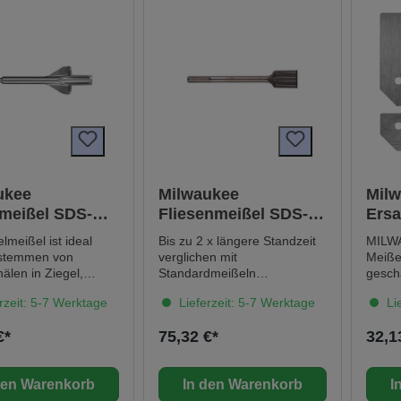
ukee
Milwaukee
Mil
lmeißel SDS-
Fliesenmeißel SDS-
Ersa
250 x 22 mm
Max Premium
Bod
lmeißel ist ideal
Bis zu 2 x längere Standzeit
MILW
SLEDGE 380 x 50 mm
kzeu
stemmen von
verglichen mit
Meiße
teili
älen in Ziegel,
Standardmeißeln
gesch
stein oder Beton,
Selbstschärfende
Entfer
rzeit: 5-7 Werktage
Lieferzeit: 5-7 Werktage
Lie
zusätzlichen
Meißelspitze Extralange
Linol
eit, die Stemmtiefe
Arbeitslänge für größeren
Kleber
€*
75,32 €*
32,1
seitlichen Flügel zu
Materialabtrag< Geschliffene
Schne
ieren Kompatibel mit
Meißelspitze bleibt länger
ins Ma
S-Plus
scharf und reduziert ein
Schne
den Warenkorb
In den Warenkorb
I
mern Made in
Verkanten Made in Germany
Produk