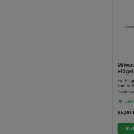
Milwa
Flüge
Plus 
Ein Flüge
zum Auf
Kabelkan
Kalksand
Liefe
mit der 
Möglichk
65,80 
über die 
kontroll
allen SD
In 
Bohrhäm