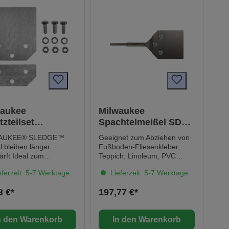
waukee
Milwaukee
tzteilset
Spachtelmeißel SDS-
enreinigungswer
Plus 250 x 100 mm
AUKEE® SLEDGE™
Geeignet zum Abziehen von
g SDS-Max 10-
l bleiben länger
Fußboden-Fliesenkleber,
g
ärft Ideal zum
Teppich, Linoleum, PVC
nen von Fliesen,
Fliesen, Farbe und Schmutz
ferzeit: 5-7 Werktage
Lieferzeit: 5-7 Werktage
eum, Laminat und
Technische Daten Breite: 100
 Geschärfte, flexible
mm Gesamtlänge: 250 mm
3 €*
197,77 €*
ide schneidet schneller
Inhalt: 1 Schaftaufnahme:
terial 152 mm breite
SDS-Plus
ide für höhere
n den Warenkorb
In den Warenkorb
tivität Abgeschrägte