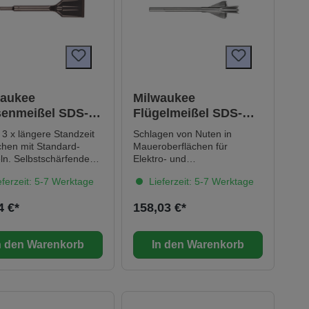
waukee
Milwaukee
senmeißel SDS-
Flügelmeißel SDS-
s Premium
Max 380 x 35 mm
 3 x längere Standzeit
Schlagen von Nuten in
DGE 250 x 50 mm
chen mit Standard-
Maueroberflächen für
chärfende
Elektro- und
lspitze für höhere
Sanitärinstallationen.
ferzeit: 5-7 Werktage
Lieferzeit: 5-7 Werktage
tät. Verstärke
Geeignet für Mauerwerk und
lkanten für längere
Beton. Made in Germany.
4 €*
158,03 €*
 in Germany.
e Daten Breite: 50
n den Warenkorb
In den Warenkorb
eugaufnahme: SDS-