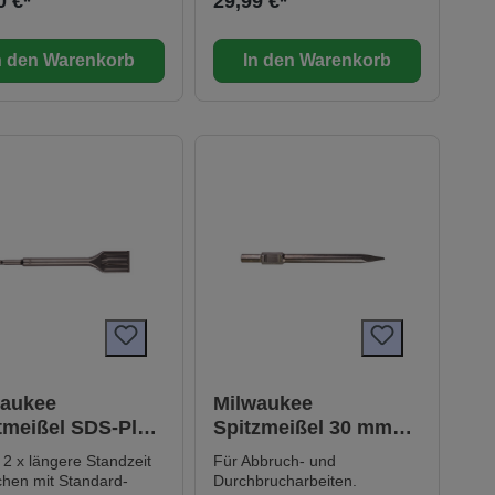
0 €*
29,99 €*
n den Warenkorb
In den Warenkorb
waukee
Milwaukee
tmeißel SDS-Plus
Spitzmeißel 30 mm
mium SLEDGE
Sechskant 400 mm
 2 x längere Standzeit
Für Abbruch- und
x 40 mm
chen mit Standard-
Durchbrucharbeiten.