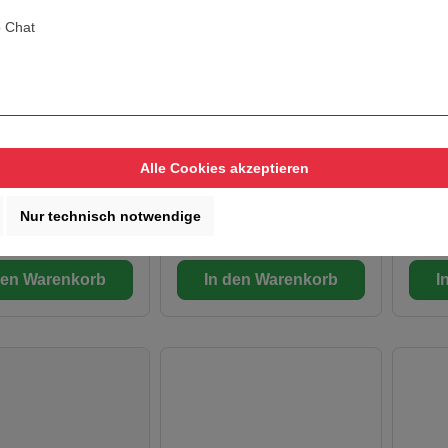
 Chat
Spitzmeissel
Duss Spachtelmeißel,
Mil
SDS-max 150 mm GL
Spit
450 mm SCX2
itzmeissel SM26
Geeign
und A
Beton 
Alle Cookies akzeptieren
rzeit: 1-3 Werktage
Lieferzeit: 1-3 Werktage
Lie
Nur technisch notwendige
€*
472,79 €*
23,2
den Warenkorb
In den Warenkorb
I