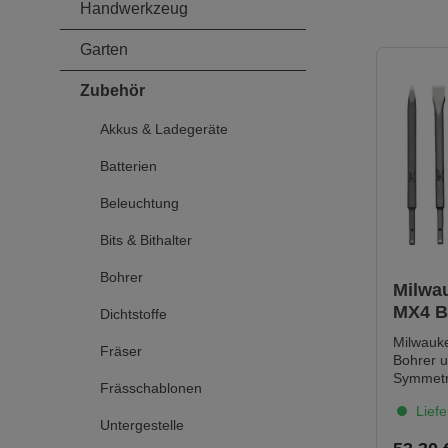
Handwerkzeug
Garten
Zubehör
Akkus & Ladegeräte
Batterien
Beleuchtung
Bits & Bithalter
Bohrer
Milwa
MX4 B
Dichtstoffe
Meißel
Milwauk
Fräser
Bohrer u.
Symmetr
Frässchablonen
Schneid
Liefe
garantie
Untergestelle
Bohrlöch