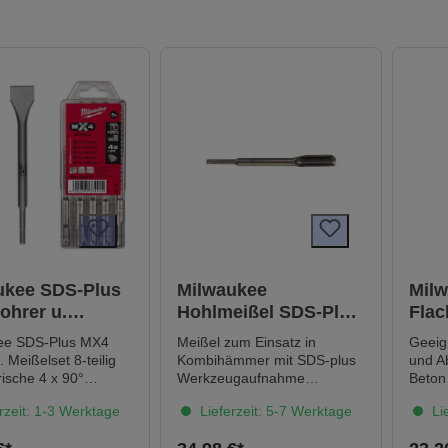
ukee SDS-Plus
Milwaukee
Mil
ohrer u.
Hohlmeißel SDS-Plus
Fla
set 8-teilig
250 x 25 mm
25 m
ee SDS-Plus MX4
Meißel zum Einsatz in
Geeign
 Meißelset 8-teilig
Kombihämmer mit SDS-plus
und A
ische 4 x 90°
Werkzeugaufnahme
Beton 
engeometrie
Geeignet um Kabelkanäle zu
rzeit: 1-3 Werktage
Lieferzeit: 5-7 Werktage
Lie
ren kreisrunde
erstellen Technische Daten
er für optimale
Arbeitslänge: 25 mm Breite: