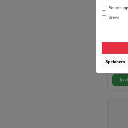
Smartsupp
Brevo
DUSS-
SM26
DUSS-Sp
Liefe
Speichern
55,34 
In 