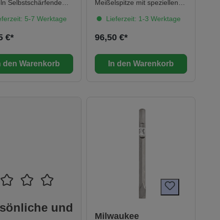
ln Selbstschärfende
Meißelspitze mit speziellen
lspitze Extralange
Kanten für schnellen
ferzeit: 5-7 Werktage
Lieferzeit: 1-3 Werktage
tslänge für größeren
Arbeitsfortschritt und
alabtrag Geschliffene
geringeres Risiko zu
5 €*
96,50 €*
spitze bleibt länger
verkanten. Technische Daten
 und reduziert ein
Aufnahme: 30 mm Hex
nten Made in Germany
Inhalt: 1 Länge: 400
n den Warenkorb
In den Warenkorb
e Daten Breite: 40
eugaufnahme: SDS-
sönliche und
Milwaukee