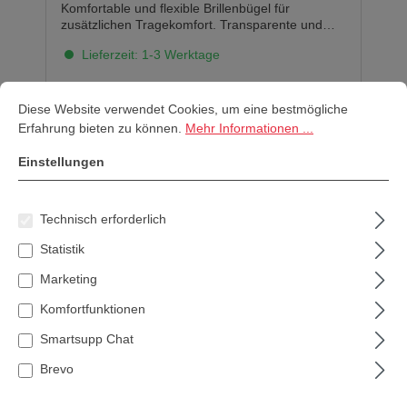
Komfortable und flexible Brillenbügel für
zusätzlichen Tragekomfort. Transparente und
getönte Ausführung ermöglichen flexiblen
Lieferzeit: 1-3 Werktage
Augenschutz bei Arbeiten entweder im
Innenbereich oder draußen. Europäisches
5,88 €*
Cookie-Voreinstellungen
Diese Website verwendet Cookies, um eine bestmögliche Erfahrung bi
Zertifikat: EN166 und EN170 / EN172.
Diese Website verwendet Cookies, um eine bestmögliche
Erfahrung bieten zu können.
Mehr Informationen ...
In den Warenkorb
Einstellungen
Technisch erforderlich
Statistik
Marketing
Komfortfunktionen
Smartsupp Chat
Brevo