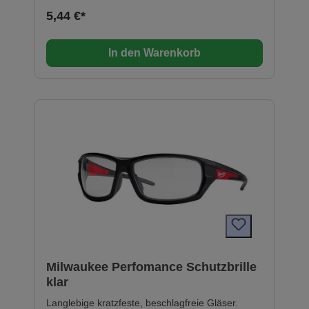
Ausführung ermöglichen flexiblen Augenschutz
5,44 €*
bei Arbeiten im Innen- und Außenbereich.
Europäisches Sicherheitszertifikat: EN166 und
EN170 / EN172.
In den Warenkorb
Milwaukee Perfomance Schutzbrille
klar
Langlebige kratzfeste, beschlagfreie Gläser.