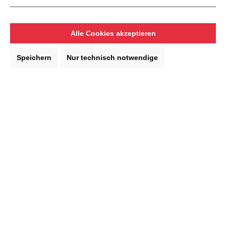
Fein Arbeitsschutzbrille
Alle Cookies akzeptieren
Fein Arbeitsschutzbrille 18760024000
Speichern
Nur technisch notwendige
Lieferzeit: 1-3 Werktage
8,99 €*
In den Warenkorb