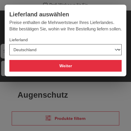
Profi-Werkzeug für Sie
alt springen
Lieferland auswählen
Deutschland
Lieferland:
Preise enthalten die Mehrwertsteuer Ihres Lieferlandes.
Bitte bestätigen Sie, wohin wir Ihre Bestellung liefern sollen.
Lieferland
Werkzeugpower für jede Herausforderung
Weiter
Menü
Hilfe
Merkzettel
Mein Konto
Warenkorb
Augenschutz
Produkte filtern