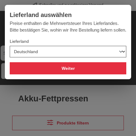
Schneller und zuverlässiger Versand
alt springen
Lieferland auswählen
Deutschland
Lieferland:
Preise enthalten die Mehrwertsteuer Ihres Lieferlandes.
Bitte bestätigen Sie, wohin wir Ihre Bestellung liefern sollen.
Lieferland
Werkzeugpower für jede Herausforderung
Weiter
Menü
Hilfe
Merkzettel
Mein Konto
Warenkorb
Akku-Fettpressen
Produkte filtern