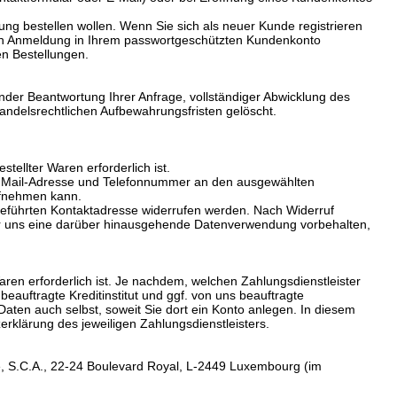
ung bestellen wollen. Wenn Sie sich als neuer Kunde registrieren
urch Anmeldung in Ihrem passwortgeschützten Kundenkonto
en Bestellungen.
nder Beantwortung Ihrer Anfrage, vollständiger Abwicklung des
andelsrechtlichen Aufbewahrungsfristen gelöscht.
tellter Waren erforderlich ist.
re E-Mail-Adresse und Telefonnummer an den ausgewählten
ufnehmen kann.
fgeführten Kontaktadresse widerrufen werden. Nach Widerruf
r wir uns eine darüber hinausgehende Datenverwendung vorbehalten,
aren erforderlich ist. Je nachdem, welchen Zahlungsdienstleister
auftragte Kreditinstitut und ggf. von uns beauftragte
aten auch selbst, soweit Sie dort ein Konto anlegen. In diesem
erklärung des jeweiligen Zahlungsdienstleisters.
Cie, S.C.A., 22-24 Boulevard Royal, L-2449 Luxembourg (im