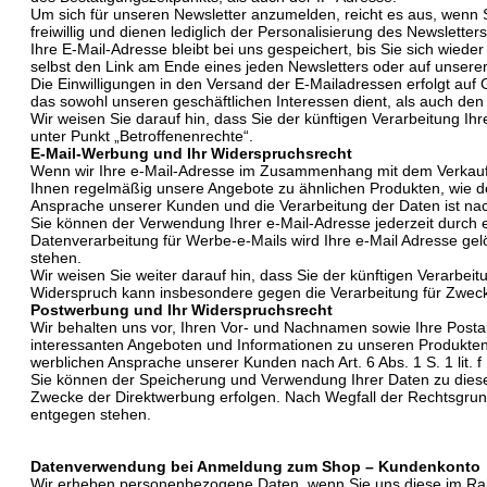
Um sich für unseren Newsletter anzumelden, reicht es aus, wenn 
freiwillig und dienen lediglich der Personalisierung des Newslet
Ihre E-Mail-Adresse bleibt bei uns gespeichert, bis Sie sich wied
selbst den Link am Ende eines jeden Newsletters oder auf unserer
Die Einwilligungen in den Versand der E-Mailadressen erfolgt auf G
das sowohl unseren geschäftlichen Interessen dient, als auch den
Wir weisen Sie darauf hin, dass Sie der künftigen Verarbeitung I
unter Punkt „Betroffenenrechte“.
E-Mail-Werbung und Ihr Widerspruchsrecht
Wenn wir Ihre e-Mail-Adresse im Zusammenhang mit dem Verkauf e
Ihnen regelmäßig unsere Angebote zu ähnlichen Produkten, wie de
Ansprache unserer Kunden und die Verarbeitung der Daten ist nac
Sie können der Verwendung Ihrer e-Mail-Adresse jederzeit durch
Datenverarbeitung für Werbe-e-Mails wird Ihre e-Mail Adresse gel
stehen.
Wir weisen Sie weiter darauf hin, dass Sie der künftigen Verar
Widerspruch kann insbesondere gegen die Verarbeitung für Zweck
Postwerbung und Ihr Widerspruchsrecht
Wir behalten uns vor, Ihren Vor- und Nachnamen sowie Ihre Posta
interessanten Angeboten und Informationen zu unseren Produkten
werblichen Ansprache unserer Kunden nach Art. 6 Abs. 1 S. 1 lit.
Sie können der Speicherung und Verwendung Ihrer Daten zu diese
Zwecke der Direktwerbung erfolgen. Nach Wegfall der Rechtsgrund
entgegen stehen.
Datenverwendung bei Anmeldung zum Shop – Kundenkonto
Wir erheben personenbezogene Daten, wenn Sie uns diese im Rahm