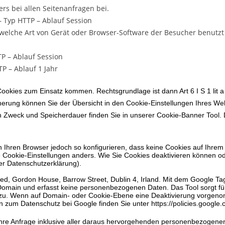
rs bei allen Seitenanfragen bei.
– Typ HTTP – Ablauf Session
, welche Art von Gerät oder Browser-Software der Besucher benutz
TP – Ablauf Session
TP – Ablauf 1 Jahr
 Cookies zum Einsatz kommen. Rechtsgrundlage ist dann Art 6 I S 1 lit
icherung können Sie der Übersicht in den Cookie-Einstellungen Ihres W
n Zweck und Speicherdauer finden Sie in unserer Cookie-
Banner Tool
.
 Ihren Browser jedoch so konfigurieren, dass keine Cookies auf Ihrem
e Cookie-Einstellungen anders. Wie Sie Cookies deaktivieren können od
r Datenschutzerklärung).
ed, Gordon House, Barrow Street, Dublin 4, Irland. Mit dem Google T
Domain und erfasst keine personenbezogenen Daten. Das Tool sorgt für
 zu. Wenn auf Domain- oder Cookie-Ebene eine Deaktivierung vorgenomm
n zum Datenschutz bei Google finden Sie unter
https://policies.google
d Ihre Anfrage inklusive aller daraus hervorgehenden personenbezogen