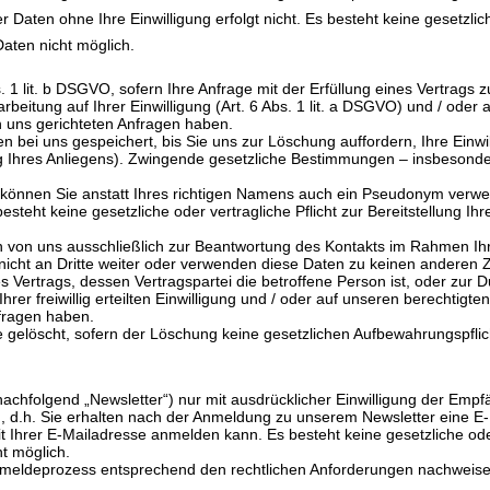
Daten ohne Ihre Einwilligung erfolgt nicht. Es besteht keine gesetzliche
Daten nicht möglich.
s. 1 lit. b DSGVO, sofern Ihre Anfrage mit der Erfüllung eines Vertrag
rbeitung auf Ihrer Einwilligung (Art. 6 Abs. 1 lit. a DSGVO) und / oder 
an uns gerichteten Anfragen haben.
 bei uns gespeichert, bis Sie uns zur Löschung auffordern, Ihre Einwi
g Ihres Anliegens). Zwingende gesetzliche Bestimmungen – insbesonder
können Sie anstatt Ihres richtigen Namens auch ein Pseudonym verwen
steht keine gesetzliche oder vertragliche Pflicht zur Bereitstellung Ih
 von uns ausschließlich zur Beantwortung des Kontakts im Rahmen Ihr
icht an Dritte weiter oder verwenden diese Daten zu keinen anderen Z
 Vertrags, dessen Vertragspartei die betroffene Person ist, oder zur D
er freiwillig erteilten Einwilligung und / oder auf unseren berechtigten 
nfragen haben.
 gelöscht, sofern der Löschung keine gesetzlichen Aufbewahrungspfli
achfolgend „Newsletter“) nur mit ausdrücklicher Einwilligung der Empf
, d.h. Sie erhalten nach der Anmeldung zu unserem Newsletter eine E-
t Ihrer E-Mailadresse anmelden kann. Es besteht keine gesetzliche oder v
ht möglich.
nmeldeprozess entsprechend den rechtlichen Anforderungen nachweise