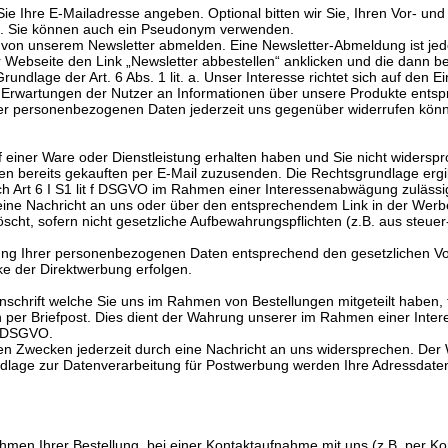
Sie Ihre E-Mailadresse angeben. Optional bitten wir Sie, Ihren Vor-
ters. Sie können auch ein Pseudonym verwenden.
er von unserem Newsletter abmelden. Eine Newsletter-Abmeldung ist jed
 Webseite den Link „Newsletter abbestellen“ anklicken und die dann b
rundlage der Art. 6 Abs. 1 lit. a. Unser Interesse richtet sich auf den
 Erwartungen der Nutzer an Informationen über unsere Produkte entspr
hrer personenbezogenen Daten jederzeit uns gegenüber widerrufen könn
iner Ware oder Dienstleistung erhalten haben und Sie nicht widerspro
n bereits gekauften per E-Mail zuzusenden. Die Rechtsgrundlage ergib
h Art 6 I S1 lit f DSGVO im Rahmen einer Interessenabwägung zulässi
 eine Nachricht an uns oder über den entsprechendem Link in der Werb
öscht, sofern nicht gesetzliche Aufbewahrungspflichten (z.B. aus steu
beitung Ihrer personenbezogenen Daten entsprechend den gesetzlichen 
e der Direktwerbung erfolgen.
nschrift welche Sie uns im Rahmen von Bestellungen mitgeteilt haben
 per Briefpost. Dies dient der Wahrung unserer im Rahmen einer Int
 f DSGVO.
n Zwecken jederzeit durch eine Nachricht an uns widersprechen. Der 
lage zur Datenverarbeitung für Postwerbung werden Ihre Adressdaten 
en Ihrer Bestellung, bei einer Kontaktaufnahme mit uns (z.B. per Kon