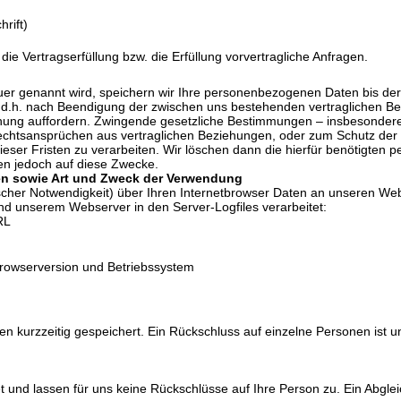
rift)
die Vertragserfüllung bzw. die Erfüllung vorvertragliche Anfragen.
uer genannt wird, speichern wir Ihre personenbezogenen Daten bis der Z
d.h. nach Beendigung der zwischen uns bestehenden vertraglichen Bez
chung auffordern. Zwingende gesetzliche Bestimmungen – insbesondere
htsansprüchen aus vertraglichen Beziehungen, oder zum Schutz der Re
ieser Fristen zu verarbeiten. Wir löschen dann die hierfür benötigten
ten jedoch auf diese Zwecke.
en sowie Art und Zweck der Verwendung
ischer Notwendigkeit) über Ihren Internetbrowser Daten an unseren W
d unserem Webserver in den Server-Logfiles verarbeitet:
RL
rowserversion und Betriebssystem
n kurzzeitig gespeichert. Ein Rückschluss auf einzelne Personen ist 
und lassen für uns keine Rückschlüsse auf Ihre Person zu. Ein Abgleic