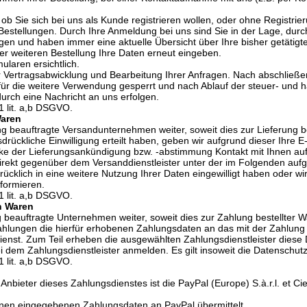
 Sie sich bei uns als Kunde registrieren wollen, oder ohne Registrier
 Bestellungen. Durch Ihre Anmeldung bei uns sind Sie in der Lage, d
ungen und haben immer eine aktuelle Übersicht über Ihre bisher getätigt
er weiteren Bestellung Ihre Daten erneut eingeben.
laren ersichtlich.
r Vertragsabwicklung und Bearbeitung Ihrer Anfragen. Nach abschließe
r die weitere Verwendung gesperrt und nach Ablauf der steuer- und h
urch eine Nachricht an uns erfolgen.
1 lit. a,b DSGVO.
Waren
g beauftragte Versandunternehmen weiter, soweit dies zur Lieferung bes
sdrückliche Einwilligung erteilt haben, geben wir aufgrund dieser Ih
ecke der Lieferungsankündigung bzw. -abstimmung Kontakt mit Ihnen a
 direkt gegenüber dem Versanddienstleister unter der im Folgenden au
drücklich in eine weitere Nutzung Ihrer Daten eingewilligt haben ode
nformieren.
1 lit. a,b DSGVO.
n Waren
 beauftragte Unternehmen weiter, soweit dies zur Zahlung bestellter W
hlungen die hierfür erhobenen Zahlungsdaten an das mit der Zahlung be
enst. Zum Teil erheben die ausgewählten Zahlungsdienstleister diese D
 dem Zahlungsdienstleister anmelden. Es gilt insoweit die Datenschutz
1 lit. a,b DSGVO.
 Anbieter dieses Zahlungsdienstes ist die PayPal (Europe) S.à.r.l. et 
nen eingegebenen Zahlungsdaten an PayPal übermittelt.