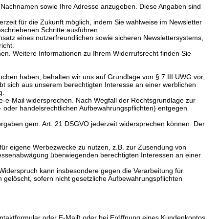
 und Nachnamen sowie Ihre Adresse anzugeben. Diese Angaben sind
erzeit für die Zukunft möglich, indem Sie wahlweise im Newsletter
eschriebenen Schritte ausführen.
 Einsatz eines nutzerfreundlichen sowie sicheren Newslettersystems,
icht.
en. Weitere Informationen zu Ihrem Widerrufsrecht finden Sie
chen haben, behalten wir uns auf Grundlage von § 7 III UWG vor,
t sich aus unserem berechtigten Interesse an einer werblichen
g.
e-e-Mail widersprechen. Nach Wegfall der Rechtsgrundlage zur
er- oder handelsrechtlichen Aufbewahrungspflichten) entgegen
Vorgaben gem. Art. 21 DSGVO jederzeit widersprechen können. Der
, für eigene Werbezwecke zu nutzen, z.B. zur Zusendung von
eressenabwägung überwiegenden berechtigten Interessen an einer
Widerspruch kann insbesondere gegen die Verarbeitung für
gelöscht, sofern nicht gesetzliche Aufbewahrungspflichten
taktformular oder E-Mail) oder bei Eröffnung eines Kundenkontos