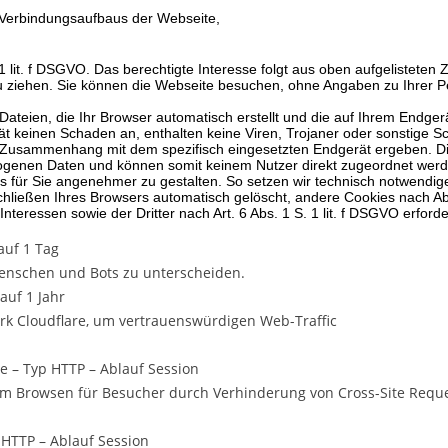
Verbindungsaufbaus der Webseite,
. 1 lit. f DSGVO. Das berechtigte Interesse folgt aus oben aufgelistet
 ziehen. Sie können die Webseite besuchen, ohne Angaben zu Ihrer 
Dateien, die Ihr Browser automatisch erstellt und die auf Ihrem Endge
t keinen Schaden an, enthalten keine Viren, Trojaner oder sonstige S
m Zusammenhang mit dem spezifisch eingesetzten Endgerät ergeben. Die
ezogenen Daten und können somit keinem Nutzer direkt zugeordnet wer
s für Sie angenehmer zu gestalten. So setzen wir technisch notwendig
hließen Ihres Browsers automatisch gelöscht
, andere Cookies nach Abl
eressen sowie der Dritter nach Art. 6 Abs. 1 S. 1 lit. f DSGVO erforder
auf 1 Tag
enschen und Bots zu unterscheiden.
auf 1 Jahr
k Cloudflare, um vertrauenswürdigen Web-Traffic
e – Typ HTTP – Ablauf Session
im Browsen für Besucher durch Verhinderung von Cross-Site Request
HTTP – Ablauf Session