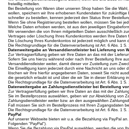
freiwillig mitteilen.
Bei Bestellung von Waren über unseren Shop haben Sie die Wahl, ob
wollen, speichern wir Ihre erhobenen Kundendaten für zukünftige
schneller zu bestellen, kennen jederzeit den Status Ihrer Bestell
Wenn Sie ohne Registrierung bestellen wollen, müssen Sie bei jed
Welche Daten erhoben werden, ist aus den jeweiligen Eingabeformu
Wir verwenden die von Ihnen mitgeteilten Daten ausschließlich zu
Vertrages oder Löschung Ihres Kundenkontos werden Ihre Daten fü
Die Löschung Ihres Kundenkontos ist jederzeit möglich und kann d
Die Rechtsgrundlage für die Datenverarbeitung ist Art. 6 Abs. 1 S. 
Datenweitergabe an Versanddienstleister bei Lieferung von 
Zur Vertragserfüllung geben wir Ihre Daten an das mit der Lieferun
Sofern Sie uns hierzu während oder nach Ihrer Bestellung Ihre au
Versanddienstleister weiter, damit dieser vor Zustellung zum Zw
Die Einwilligung kann jederzeit durch eine Nachricht an uns oder
löschen wir Ihre hierfür angegebenen Daten, soweit Sie nicht aus
die gesetzlich erlaubt ist und über die wir Sie in dieser Erklärung i
Die Rechtsgrundlage für die Datenverarbeitung ist Art. 6 Abs. 1 S. 
Datenweitergabe an Zahlungsdienstleister bei Bestellung vo
Zur Vertragserfüllung geben wir Ihre Daten an das mit der Zahlung
Sie im Bestellprozess auswählen, geben wir zur Abwicklung von Za
Zahlungsdienstleister weiter bzw. an den ausgewählten Zahlungsdi
Fall müssen Sie sich im Bestellprozess mit Ihren Zugangsdaten bei
Die Rechtsgrundlage für die Datenverarbeitung ist Art. 6 Abs. 1 S. 
PayPal
Auf unserer Webseite bieten wir u.a. die Bezahlung via PayPal an.
Folgenden “PayPal”).
Wenn Sie die Bezahlung via PayPal auswählen, werden die von Ih