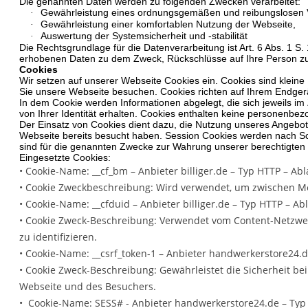
Die genannten Daten werden zu folgenden Zwecken verarbeitet:
Gewährleistung eines ordnungsgemäßen und reibungslosen 
·
Gewährleistung einer komfortablen Nutzung der Webseite,
·
Auswertung der Systemsicherheit und -stabilität
·
Die Rechtsgrundlage für die Datenverarbeitung ist Art. 6 Abs. 1 S
erhobenen Daten zu dem Zweck, Rückschlüsse auf Ihre Person zu
Cookies
Wir setzen auf unserer Webseite Cookies ein. Cookies sind kleine 
Sie unsere Webseite besuchen. Cookies richten auf Ihrem Endgerä
In dem Cookie werden Informationen abgelegt, die sich jeweils i
von Ihrer Identität erhalten. Cookies enthalten keine personenb
Der Einsatz von Cookies dient dazu, die Nutzung unseres Angebot
Webseite bereits besucht haben.
Session
Cookies werden nach Sc
sind für die genannten Zwecke zur Wahrung unserer berechtigten Int
Eingesetzte Cookies:
• Cookie-Name: __cf_bm – Anbieter billiger.de – Typ HTTP – Abl
• Cookie Zweckbeschreibung: Wird verwendet, um zwischen M
• Cookie-Name: __cfduid – Anbieter billiger.de – Typ HTTP – Abl
• Cookie Zweck-Beschreibung: Verwendet vom Content-Netzwer
zu identifizieren.
• Cookie-Name: __csrf_token-1 – Anbieter handwerkerstore24.d
• Cookie Zweck-Beschreibung: Gewährleistet die Sicherheit be
Webseite und des Besuchers.
• Cookie-Name: SESS# - Anbieter handwerkerstore24.de – Typ 