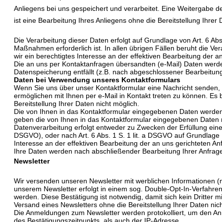
Anliegens bei uns gespeichert und verarbeitet. Eine Weitergabe der 
ist eine Bearbeitung Ihres Anliegens ohne die Bereitstellung Ihrer 
Die Verarbeitung dieser Daten erfolgt auf Grundlage von Art. 6 Ab
Maßnahmen erforderlich ist. In allen übrigen Fällen beruht die Vera
wir ein berechtigtes Interesse an der effektiven Bearbeitung der 
Die an uns per Kontaktanfragen übersandten (e-Mail) Daten werden
Datenspeicherung entfällt (z.B. nach abgeschlossener Bearbeitun
Daten bei Verwendung unseres Kontaktformulars
Wenn Sie uns über unser Kontaktformular eine Nachricht senden, 
ermöglichen mit Ihnen per e-Mail in Kontakt treten zu können. Es be
Bereitstellung Ihrer Daten nicht möglich.
Die von Ihnen in das Kontaktformular eingegebenen Daten werden
geben die von Ihnen in das Kontaktformular eingegebenen Daten n
Datenverarbeitung erfolgt entweder zu Zwecken der Erfüllung eines
DSGVO), oder nach Art. 6 Abs. 1 S. 1 lit. a DSGVO auf Grundlage Ihr
Interesse an der effektiven Bearbeitung der an uns gerichteten A
Ihre Daten werden nach abschließender Bearbeitung Ihrer Anfrage
Newsletter
Wir versenden unseren Newsletter mit werblichen Informationen (n
unserem Newsletter erfolgt in einem sog. Double-Opt-In-Verfahren
werden. Diese Bestätigung ist notwendig, damit sich kein Dritter mi
Versand eines Newsletters ohne die Bereitstellung Ihrer Daten nic
Die Anmeldungen zum Newsletter werden protokolliert, um den A
des Bestätigungszeitpunkts, als auch der IP-Adresse.