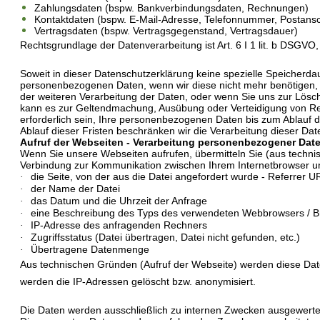
Zahlungsdaten (bspw. Bankverbindungsdaten, Rechnungen)
Kontaktdaten (bspw. E-Mail-Adresse, Telefonnummer, Postansch
Vertragsdaten (bspw. Vertragsgegenstand, Vertragsdauer)
Rechtsgrundlage der Datenverarbeitung ist Art. 6 I 1 lit. b DSGVO, 
Soweit in dieser Datenschutzerklärung keine spezielle Speicherda
personenbezogenen Daten, wenn wir diese nicht mehr benötigen, 
der weiteren Verarbeitung der Daten, oder wenn Sie uns zur Lös
kann es zur Geltendmachung, Ausübung oder Verteidigung von Rec
erforderlich sein, Ihre personenbezogenen Daten bis zum Ablauf d
Ablauf dieser Fristen beschränken wir die Verarbeitung dieser Da
Aufruf der Webseiten - Verarbeitung personenbezogener Dat
Wenn Sie unsere Webseiten aufrufen, übermitteln Sie (aus techn
Verbindung zur Kommunikation zwischen Ihrem Internetbrowser un
die Seite, von der aus die Datei angefordert wurde - Referrer U
·
der Name der Datei
·
das Datum und die Uhrzeit der Anfrage
·
eine Beschreibung des Typs des verwendeten Webbrowsers / B
·
IP-Adresse des anfragenden Rechners
·
Zugriffsstatus (Datei übertragen, Datei nicht gefunden, etc.)
·
Übertragene Datenmenge
·
Aus technischen Gründen (Aufruf der Webseite) werden diese Date
werden die IP-Adressen gelöscht bzw. anonymisiert.
Die Daten werden ausschließlich zu internen Zwecken ausgewertet 