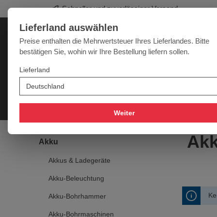
Schneller und zuverlässiger Versand
springen
Zur Hauptnavigation springen
Lieferland auswählen
Deutschland
Lieferland:
Preise enthalten die Mehrwertsteuer Ihres Lieferlandes. Bitte
bestätigen Sie, wohin wir Ihre Bestellung liefern sollen.
Werkzeugpower für jede Herausforderung
Lieferland
SALE
NEU
MARKEN
Akku
Elektro
Druckluft
Messtechnik
Handwer
Weiter
Akk
Akku
Akkus & Ladegeräte
Akku-Beleuchtung
Ke
Akku-Bohrhammer
Akku-Bohrmaschinen