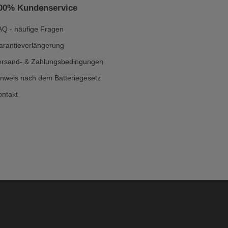
00% Kundenservice
AQ - häufige Fragen
arantieverlängerung
ersand- & Zahlungsbedingungen
inweis nach dem Batteriegesetz
ontakt