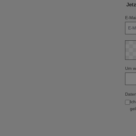
Jet
E-Mai
Um we
Daten
Ic
gel