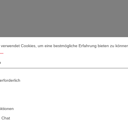
stellungen
rwendet Cookies, um eine bestmögliche Erfahrung bieten zu können.
M
 verwendet Cookies, um eine bestmögliche Erfahrung bieten zu könne
..
n
erforderlich
nktionen
 Chat