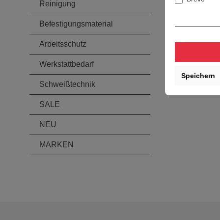
Reinigung
Befestigungsmaterial
Arbeitsschutz
Werkstattbedarf
Speichern
Schweißtechnik
SALE
NEU
MARKEN