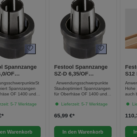
ol Spannzange
Festool Spannzange
Fest
6,0/OF
SZ-D 6,35/OF
S12
2000/2200
1400/2000/2200
EX
ngsschwerpunkteSt
Anwendungsschwerpunkte
Anwen
miert Spannzangen
Stauboptimiert Spannzangen
Hohe 
rfräse OF 1400 und
für Oberfräse OF 1400 und
auch 
Gabelschlüsselweite
OF 2200
eingel
rzeit: 5-7 Werktage
Lieferzeit: 5-7 Werktage
Lie
send fürfür OF
Gabelschlüsselweite 24mm
Grund
F 2000, OF 2200für
Passend für für OF 1400,
Verbin
€*
65,99 €*
110,
chaft Ø 6 mm, SB-
OF 2000, OF 2200 für
können
ervice all-inclusive.
Fräserschaft Ø 6,35 mm ,
autom
u und fest verbunden
SB-verpackt Service all-
eingef
den Warenkorb
In den Warenkorb
I
m Festool
inclusive. Jetzt neu und fest
autom