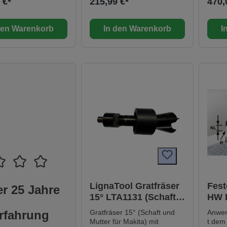
 €*
215,99 €*
470,
Liefe
Wende
Konus
den Warenkorb
In den Warenkorb
I
Mutte
für: Mafell Oberfräse LO65
Ec Fe
2200 
Oberf
Leist
Beisp
sind 
erford
Anfrag
LignaTool Gratfräser
Fest
r 25 Jahre
15° LTA1131 (Schaft
HW 
und Mutter für
rfahrung
Gratfräser 15° (Schaft und
Anwen
Makita)
Mutter für Makita) mit
t dem 