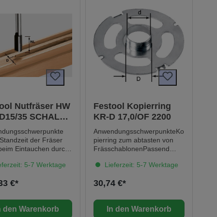
Werkzeug.--> Mehr erfahren
ool Nutfräser HW
Festool Kopierring
 D15/35 SCHALL-
KR-D 17,0/OF 2200
dungsschwerpunkte
AnwendungsschwerpunkteKo
Standzeit der Fräser
pierring zum abtasten von
beim Eintauchen durch
FrässchablonenPassend
ötete Hartmetall-
fürfür OF 2200, SB-
ferzeit: 5-7 Werktage
Lieferzeit: 5-7 Werktage
schneide In
verpacktService all-inclusive.
dung mit der Fräshilfe
Jetzt neu und fest verbunden
33 €*
30,74 €*
 stirnseitig
mit jedem Festool
atische Türdichtungen
Werkzeug.--> Mehr erfahren
räst werden für
n den Warenkorb
In den Warenkorb
atische Türdichtungen,