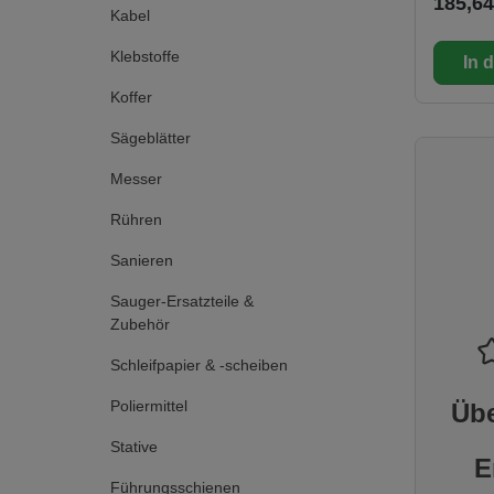
185,64
Kabel
Klebstoffe
In 
Koffer
Sägeblätter
Messer
Rühren
Sanieren
Sauger-Ersatzteile &
Zubehör
Schleifpapier & -scheiben
Poliermittel
Übe
Stative
E
Führungsschienen