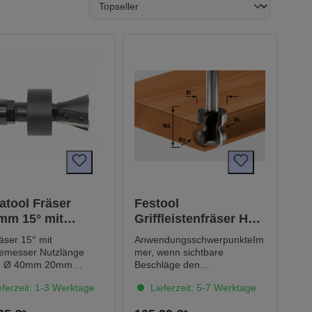
atool Fräser
Festool
mm 15° mit
Griffleistenfräser HW
demesser, 20mm
S8 D22/16/R2,5+6
äser 15° mit
AnwendungsschwerpunkteIm
usschaft LTA1022
ser Nutzlänge
mer, wenn sichtbare
 Ø 40mm 20mm
Beschläge den
schaft
Gesamteindruck eines
ferzeit: 1-3 Werktage
Lieferzeit: 5-7 Werktage
lgewindemutter
Werkstücks stören würden,
22 Laufring Ø 46,2mm
ist die verdeckte Griffleiste