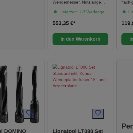
Wendemesser, Nutzlänge
fläch
32mm, Ø 40mm, 20mm
probl
Lieferzeit: 1-3 Werktage
Lie
Konusschaft,
B. Ein
Doppelgewindemutter
verpac
553,35 €*
119,
Makita, Laufring Ø 46,2mm
Jetzt
Wendemesserfräser 15°,
mit j
Nutzlänge 32mm (Schaft und
Werkz
In den Warenkorb
I
Mutter für Makita)
Per
ol DOMINO
Lignatool LT080 Set