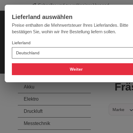
Schneller und zuverlässiger Versand
springen
Zur Hauptnavigation springen
Lieferland auswählen
Deutschland
Lieferland:
Preise enthalten die Mehrwertsteuer Ihres Lieferlandes. Bitte
bestätigen Sie, wohin wir Ihre Bestellung liefern sollen.
Werkzeugpower für jede Herausforderung
Lieferland
SALE
NEU
MARKEN
Akku
Elektro
Druckluft
Messtechnik
Handwer
Weiter
Frä
Akku
Elektro
Marke
Druckluft
Messtechnik