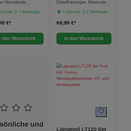
ige Überstände
Dübelfräsungen. Maximale
emlos bündigfräsen, z.
Frästiefe: 70 mmPassend
ferzeit: 5-7 Werktage
Lieferzeit: 5-7 Werktage
legelisenen, SB-
fürfür DF 700Fräswerkzeug
ktService all-inclusive.
mit Gewindeaufnahmen für
99 €*
69,99 €*
 neu und fest verbunden
die Dübelfräse DOMINO XL
edem Festool
DF 700, SB-verpacktService
eug.--> Mehr erfahren
all-inclusive. Jetzt neu und
n den Warenkorb
In den Warenkorb
fest verbunden mit jedem
Festool Werkzeug.--> Mehr
erfahren
sönliche und
Lignatool LT120 Set