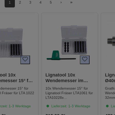
1
2
3
4
5
ool 10x
Lignatool 10x
Lign
messer 15° für
Wendemesser im
Ø40
r LTA1022
Service-Set 15° für
Wen
demesser 15° für
10x Wendemesser 15° für
Gratfr
Fräser für LTA1022
Kon
l Fräser für LTA 1022
Lignatool Fräser LTA1061 für
Wendemes
LTA10228x
32mm
Messerschrauben1x
Konus
rzeit: 1-3 Werktage
Lieferzeit: 1-3 Werktage
Lie
Drehmomentschlüssel
Doppe
M20/M