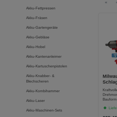
Akku-Fettpressen
Akku-Fräsen
Akku-Gartengeräte
Akku-Gebläse
Akku-Hobel
Akku-Kantenanleimer
Akku-Kartuschenpistolen
Akku-Knabber- &
Milwa
Blechscheren
Schla
M18O
Kraftvol
Akku-Kombihammer
3/4" 
Drehmom
Bauform
Akku-Laser
LängeD
Liefe
ermöglic
Akku-Maschinen-Sets
schnell