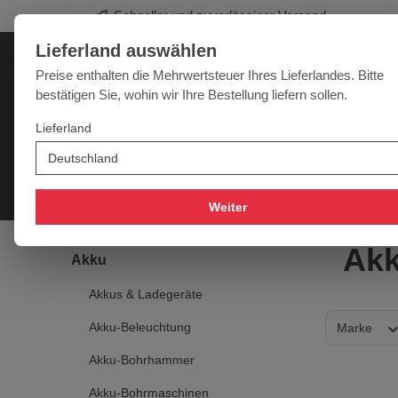
Schneller und zuverlässiger Versand
springen
Zur Hauptnavigation springen
Lieferland auswählen
Deutschland
Lieferland:
Preise enthalten die Mehrwertsteuer Ihres Lieferlandes. Bitte
bestätigen Sie, wohin wir Ihre Bestellung liefern sollen.
Werkzeugpower für jede Herausforderung
Lieferland
SALE
NEU
MARKEN
Akku
Elektro
Druckluft
Messtechnik
Handwer
Weiter
Akk
Akku
Akkus & Ladegeräte
Akku-Beleuchtung
Marke
Akku-Bohrhammer
Akku-Bohrmaschinen