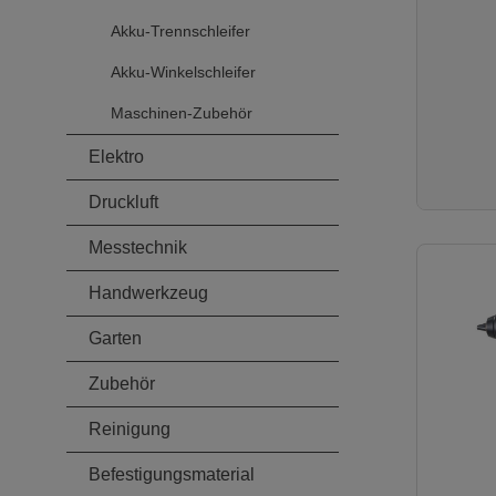
Produkt
Lieferu
Akku-Trennschleifer
DatenAkk
mitgelief
Akku-Winkelschleifer
Geliefer
Leerlauf
Maschinen-Zubehör
800/0-1
Max. Dr
Elektro
1627 Ma
[Nm]: 0-
Druckluft
1627/0-
Schraub
Schlagza
Messtechnik
1850/0-
Spannun
Handwerkzeug
Garten
Zubehör
Reinigung
Befestigungsmaterial