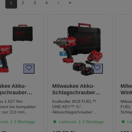
1
2
3
4
ukee Akku-
Milwaukee Akku-
Milw
gschrauber
Schlagschrauber
Wink
NEFHIWF34-0X
M18ONEFHIWF34-
er 
les 1.627 Nm
Kraftvoller M18 FUEL™
Milw
ONE KEY
502X 3/4'' (mit 2
ent bei kompakter
ONE-KEY™ ¾"-
FUEL™
Akkus & Ladegerät)
: nur 213 mm
Akkuschlagschrauber:
Schlags
RIVE CONTROL™
Maximale Leistung,
DRIV
rzeit: 1-3 Werktage
Lieferzeit: 1-3 Werktage
Lie
ht Ihnen einen
Flexibilität und KontrolleDer
Autom
en Wechsel zwischen
M18 ONEFHIWF34-502X ist
Modus