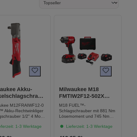
aukee Akku-
Milwaukee M18
elschlagschraub
FMTIW2F12-502X
M12FRAIWF12-0
Schlagschrauber inkl.
aukee M12FRAIWF12-0
M18 FUEL™-
2 Akkus und
 Akku-Rechtwinkliger
Schlagschrauber mit 881 Nm
Ladegerät
chrauber 1/2" 4 Modi-
Lösemoment und 745 Nm
E CONTROL mit
DrehmomentExtrem
ferzeit: 1-3 Werktage
Lieferzeit: 1-3 Werktage
atischem-Abschalt-
kompakte Bauform mit
 und Schrauben-Löse-
lediglich 152 mm Länge,