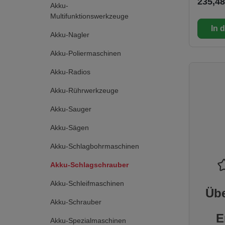
235,48
4 Schalt
Akku-
verschi
Multifunktionswerkzeuge
Drehmo
In 
Einstell
Akku-Nagler
optimal
Leistung
Akku-Poliermaschinen
Lösen v
Schraube
Akku-Radios
Drehzah
individu
Akku-Rührwerkzeuge
Individu
Werkzeu
Akku-Sauger
die ONE
Werkzeu
Akku-Sägen
Anforde
abzust
Akku-Schlagbohrmaschinen
Tool-Tra
bietet I
Akku-Schlagschrauber
Möglichk
anderem 
Position
Akku-Schleifmaschinen
Übe
anzeige
Sprengr
Akku-Schrauber
systemk
E
Milwauk
Akku-Spezialmaschinen