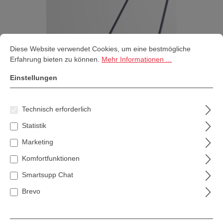
Cookie-Voreinstellungen
Diese Website verwendet Cookies, um eine bestmögliche Erfahrung bi
Diese Website verwendet Cookies, um eine bestmögliche
Erfahrung bieten zu können.
Mehr Informationen ...
Einstellungen
Technisch erforderlich
Kränzle Kehrmaschine 1 + 1
Statistik
589,79 €*
Marketing
Inhalt:
1 Stk
Komfortfunktionen
Smartsupp Chat
Preise inkl. MwSt. zzgl. Versandkosten
Brevo
Versandkostenfrei innerhalb Deutschlands