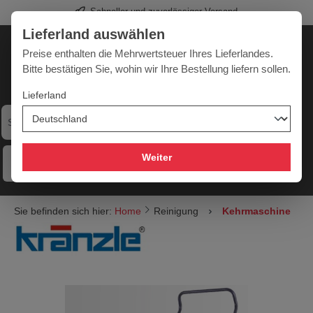
Schneller und zuverlässiger Versand
alt springen
Lieferland auswählen
Deutschland
Lieferland:
Preise enthalten die Mehrwertsteuer Ihres Lieferlandes.
Bitte bestätigen Sie, wohin wir Ihre Bestellung liefern sollen.
Lieferland
Werkzeugpower für jede Herausforderung
Weiter
Menü
Hilfe
Merkzettel
Mein Konto
Warenkorb
Sie befinden sich hier:
Home
Reinigung
Kehrmaschine