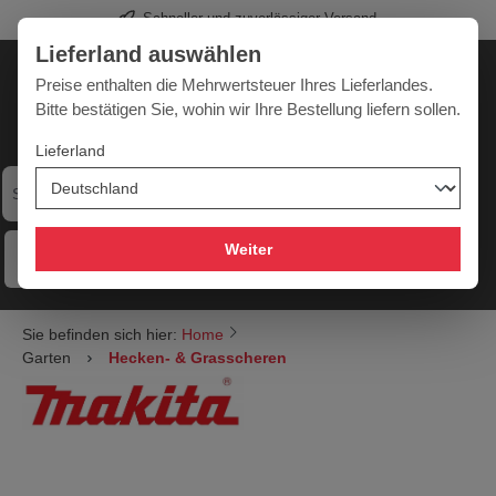
Schneller und zuverlässiger Versand
alt springen
Lieferland auswählen
Deutschland
Lieferland:
Preise enthalten die Mehrwertsteuer Ihres Lieferlandes.
Bitte bestätigen Sie, wohin wir Ihre Bestellung liefern sollen.
Lieferland
Werkzeugpower für jede Herausforderung
Weiter
Menü
Hilfe
Merkzettel
Mein Konto
Warenkorb
Sie befinden sich hier:
Home
Garten
Hecken- & Grasscheren