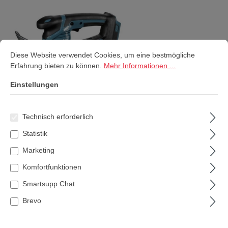
Cookie-Voreinstellungen
Diese Website verwendet Cookies, um eine bestmögliche Erfahrung bi
Diese Website verwendet Cookies, um eine bestmögliche
Erfahrung bieten zu können.
Mehr Informationen ...
Einstellungen
Technisch erforderlich
Makita Akku-Grasschere 18 V (ohne
Statistik
Akku+Ladeg) DUM604ZX incl.
Marketing
Strauchscherenblatt
Komfortfunktionen
80,99 €*
Smartsupp Chat
Inhalt:
1 Stk
Brevo
Preise inkl. MwSt. zzgl. Versandkosten