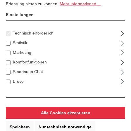
Erfahrung bieten zu können.
Mehr Informationen ...
Ihre E-Mail-Adresse
Einstellungen
Ihr Passwort
Technisch erforderlich
Statistik
Marketing
Ich habe mein Passwort vergessen.
Komfortfunktionen
Anmelden
Smartsupp Chat
Brevo
Ich bin Neukunde!
Persönliche Informationen
Kontotyp*
Alle Cookies akzeptieren
Anrede
Speichern
Nur technisch notwendige