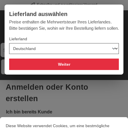
Schneller und zuverlässiger Versand
alt springen
Lieferland auswählen
Deutschland
Lieferland:
Preise enthalten die Mehrwertsteuer Ihres Lieferlandes.
Bitte bestätigen Sie, wohin wir Ihre Bestellung liefern sollen.
Lieferland
Werkzeugpower für jede Herausforderung
Weiter
Menü
Hilfe
Merkzettel
Mein Konto
Warenkorb
Anmelden oder Konto
erstellen
Ich bin bereits Kunde
Cookie-Voreinstellungen
Diese Website verwendet Cookies, um eine bestmögliche Erfahrung bi
Einloggen mit E-Mail-Adresse und Passwort
Diese Website verwendet Cookies, um eine bestmögliche