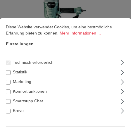
Cookie-Voreinstellungen
Diese Website verwendet Cookies, um eine bestmögliche Erfahrung bi
Diese Website verwendet Cookies, um eine bestmögliche
Erfahrung bieten zu können.
Mehr Informationen ...
Einstellungen
Technisch erforderlich
Hikoki NV90AG Coilnagler 45-90mm
Statistik
351,99 €*
Marketing
Inhalt:
Komfortfunktionen
1 Stk
Smartsupp Chat
Preise inkl. MwSt. zzgl. Versandkosten
Brevo
Versandkostenfrei innerhalb Deutschlands