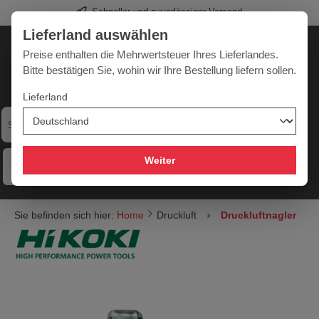
Schneller und zuverlässiger Versand
alt springen
Lieferland auswählen
Deutschland
Lieferland:
Preise enthalten die Mehrwertsteuer Ihres Lieferlandes.
Bitte bestätigen Sie, wohin wir Ihre Bestellung liefern sollen.
Lieferland
Werkzeugpower für jede Herausforderung
Weiter
Menü
Hilfe
Merkzettel
Mein Konto
Warenkorb
Sie befinden sich hier:
Home
Druckluft
Druckluftnagler